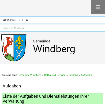
Zum Inhalt
,
zur Navigation
oder
zur Startseite
springen.
chließen
M
A
Schriftgröße
A
A
Sie sind hier:
Gemeinde Windberg
>
Rathaus & Service
>
Rathaus
>
Aufgaben
Aufgaben
Liste der Aufgaben und Dienstleistungen Ihrer
Verwaltung