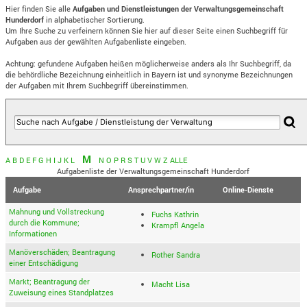
Hier finden Sie alle
Aufgaben und Dienstleistungen der Verwaltungsgemeinschaft
Hunderdorf
in alphabetischer Sortierung.
Um Ihre Suche zu verfeinern können Sie hier auf dieser Seite einen Suchbegriff für
Aufgaben aus der gewählten Aufgabenliste eingeben.
Achtung: gefundene Aufgaben heißen möglicherweise anders als Ihr Suchbegriff, da
die behördliche Bezeichnung einheitlich in Bayern ist und synonyme Bezeichnungen
der Aufgaben mit Ihrem Suchbegriff übereinstimmen.
M
A
B
D
E
F
G
H
I
J
K
L
N
O
P
R
S
T
U
V
W
Z
ALLE
Aufgabenliste der Verwaltungsgemeinschaft Hunderdorf
Aufgabe
Ansprechpartner/in
Online-Dienste
Mahnung und Vollstreckung
Fuchs Kathrin
durch die Kommune;
Krampfl Angela
Informationen
Manöverschäden; Beantragung
Rother Sandra
einer Entschädigung
Markt; Beantragung der
Macht Lisa
Zuweisung eines Standplatzes