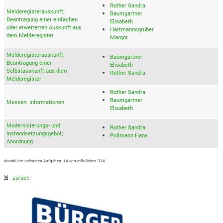
Rother Sandra
Melderegisterauskunft;
Baumgartner
Beantragung einer einfachen
Elisabeth
oder erweiterten Auskunft aus
Hartmannsgruber
dem Melderegister
Margot
Melderegisterauskunft;
Baumgartner
Beantragung einer
Elisabeth
Selbstauskunft aus dem
Rother Sandra
Melderegister
Rother Sandra
Baumgartner
Messen; Informationen
Elisabeth
Modernisierungs- und
Rother Sandra
Instandsetzungsgebot;
Pollmann Hans
Anordnung
Anzahl der gelisteten Aufgaben: 14 von möglichen 314
zurück