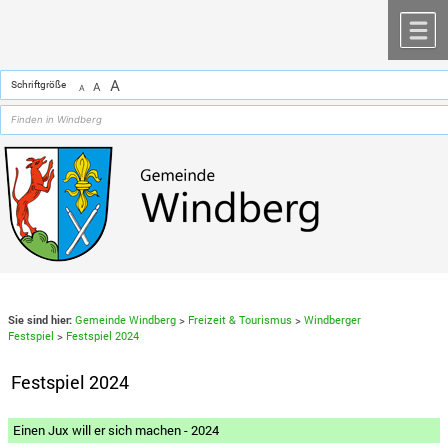
Zum Inhalt
,
zur Navigation
oder
zur Startseite
springen.
chließen
M
A
Schriftgröße
A
A
Sie sind hier:
Gemeinde Windberg
>
Freizeit & Tourismus
>
Windberger
Festspiel
>
Festspiel 2024
Festspiel 2024
Einen Jux will er sich machen - 2024