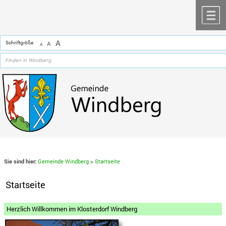
Zum Inhalt
,
zur Navigation
oder
zur Startseite
springen.
chließen
M
A
Schriftgröße
A
A
Sie sind hier:
Gemeinde Windberg
>
Startseite
Startseite
Herzlich Willkommen im Klosterdorf Windberg