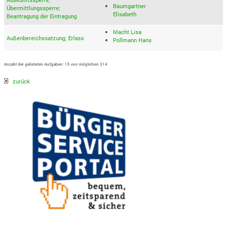
Baumgartner
Übermittlungssperre;
Elisabeth
Beantragung der Eintragung
Macht Lisa
Außenbereichssatzung; Erlass
Pollmann Hans
Anzahl der gelisteten Aufgaben: 15 von möglichen 314
zurück