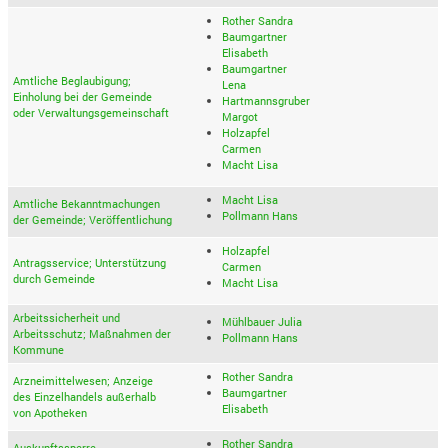
Rother Sandra
Baumgartner
Elisabeth
Baumgartner
Amtliche Beglaubigung;
Lena
Einholung bei der Gemeinde
Hartmannsgruber
oder Verwaltungsgemeinschaft
Margot
Holzapfel
Carmen
Macht Lisa
Macht Lisa
Amtliche Bekanntmachungen
Pollmann Hans
der Gemeinde; Veröffentlichung
Holzapfel
Antragsservice; Unterstützung
Carmen
durch Gemeinde
Macht Lisa
Arbeitssicherheit und
Mühlbauer Julia
Arbeitsschutz; Maßnahmen der
Pollmann Hans
Kommune
Rother Sandra
Arzneimittelwesen; Anzeige
Baumgartner
des Einzelhandels außerhalb
Elisabeth
von Apotheken
Rother Sandra
Auskunftssperre,