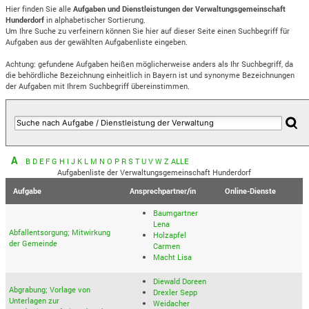
Hier finden Sie alle
Aufgaben und Dienstleistungen der Verwaltungsgemeinschaft
Hunderdorf
in alphabetischer Sortierung.
Um Ihre Suche zu verfeinern können Sie hier auf dieser Seite einen Suchbegriff für
Aufgaben aus der gewählten Aufgabenliste eingeben.
Achtung: gefundene Aufgaben heißen möglicherweise anders als Ihr Suchbegriff, da
die behördliche Bezeichnung einheitlich in Bayern ist und synonyme Bezeichnungen
der Aufgaben mit Ihrem Suchbegriff übereinstimmen.
A
B
D
E
F
G
H
I
J
K
L
M
N
O
P
R
S
T
U
V
W
Z
ALLE
Aufgabenliste der Verwaltungsgemeinschaft Hunderdorf
Aufgabe
Ansprechpartner/in
Online-Dienste
Baumgartner
Lena
Abfallentsorgung; Mitwirkung
Holzapfel
der Gemeinde
Carmen
Macht Lisa
Diewald Doreen
Abgrabung; Vorlage von
Drexler Sepp
Unterlagen zur
Weidacher