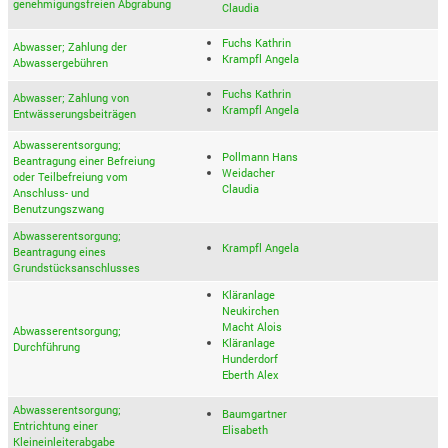
genehmigungsfreien Abgrabung
Claudia
Fuchs Kathrin
Abwasser; Zahlung der
Krampfl Angela
Abwassergebühren
Fuchs Kathrin
Abwasser; Zahlung von
Krampfl Angela
Entwässerungsbeiträgen
Abwasserentsorgung;
Pollmann Hans
Beantragung einer Befreiung
Weidacher
oder Teilbefreiung vom
Claudia
Anschluss- und
Benutzungszwang
Abwasserentsorgung;
Krampfl Angela
Beantragung eines
Grundstücksanschlusses
Kläranlage
Neukirchen
Macht Alois
Abwasserentsorgung;
Kläranlage
Durchführung
Hunderdorf
Eberth Alex
Abwasserentsorgung;
Baumgartner
Entrichtung einer
Elisabeth
Kleineinleiterabgabe