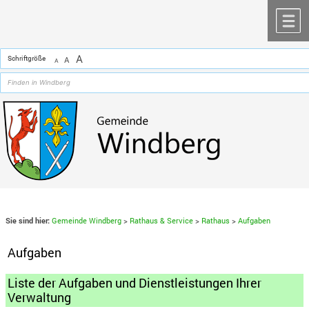
Zum Inhalt
,
zur Navigation
oder
zur Startseite
springen.
chließen
M
A
Schriftgröße
A
A
Sie sind hier:
Gemeinde Windberg
>
Rathaus & Service
>
Rathaus
>
Aufgaben
Aufgaben
Liste der Aufgaben und Dienstleistungen Ihrer
Verwaltung