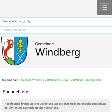
Zum Inhalt
,
zur Navigation
oder
zur Startseite
springen.
chließen
M
A
Schriftgröße
A
A
Sie sind hier:
Gemeinde Windberg
>
Rathaus & Service
>
Rathaus
>
Sachgebiete
Sachgebiete
Nachfolgend finden Sie eine Auflistung und gleichzeitig hierarchische Darstellung
der Ämter und Sachgebiete der Verwaltung.