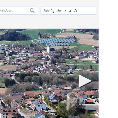
A
suchen
Schriftgröße
A
A