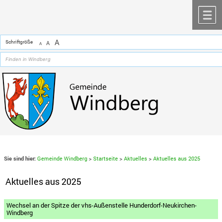
Zum Inhalt
,
zur Navigation
oder
zur Startseite
springen.
chließen
M
A
Schriftgröße
A
A
Sie sind hier:
Gemeinde Windberg
>
Startseite
>
Aktuelles
>
Aktuelles aus 2025
Aktuelles aus 2025
Wechsel an der Spitze der vhs-Außenstelle Hunderdorf-Neukirchen-
Windberg