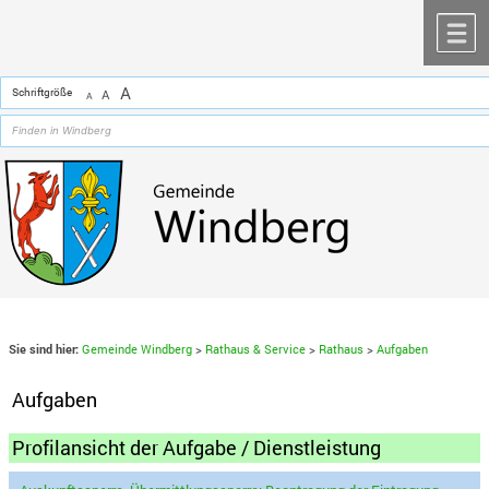
Zum Inhalt
,
zur Navigation
oder
zur Startseite
springen.
chließen
M
A
Schriftgröße
A
A
Sie sind hier:
Gemeinde Windberg
>
Rathaus & Service
>
Rathaus
>
Aufgaben
Aufgaben
Profilansicht der Aufgabe / Dienstleistung