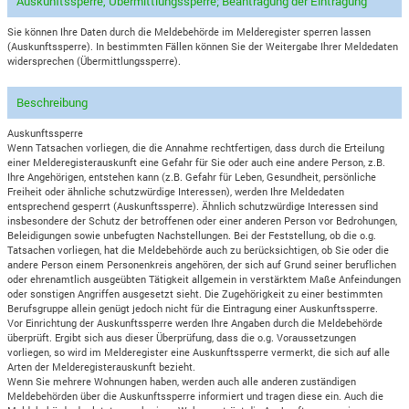
Auskunftssperre, Übermittlungssperre; Beantragung der Eintragung
Sie können Ihre Daten durch die Meldebehörde im Melderegister sperren lassen
(Auskunftssperre). In bestimmten Fällen können Sie der Weitergabe Ihrer Meldedaten
widersprechen (Übermittlungssperre).
Beschreibung
Auskunftssperre
Wenn Tatsachen vorliegen, die die Annahme rechtfertigen, dass durch die Erteilung
einer Melderegisterauskunft eine Gefahr für Sie oder auch eine andere Person, z.B.
Ihre Angehörigen, entstehen kann (z.B. Gefahr für Leben, Gesundheit, persönliche
Freiheit oder ähnliche schutzwürdige Interessen), werden Ihre Meldedaten
entsprechend gesperrt (Auskunftssperre). Ähnlich schutzwürdige Interessen sind
insbesondere der Schutz der betroffenen oder einer anderen Person vor Bedrohungen,
Beleidigungen sowie unbefugten Nachstellungen. Bei der Feststellung, ob die o.g.
Tatsachen vorliegen, hat die Meldebehörde auch zu berücksichtigen, ob Sie oder die
andere Person einem Personenkreis angehören, der sich auf Grund seiner beruflichen
oder ehrenamtlich ausgeübten Tätigkeit allgemein in verstärktem Maße Anfeindungen
oder sonstigen Angriffen ausgesetzt sieht. Die Zugehörigkeit zu einer bestimmten
Berufsgruppe allein genügt jedoch nicht für die Eintragung einer Auskunftssperre.
Vor Einrichtung der Auskunftssperre werden Ihre Angaben durch die Meldebehörde
überprüft. Ergibt sich aus dieser Überprüfung, dass die o.g. Voraussetzungen
vorliegen, so wird im Melderegister eine Auskunftssperre vermerkt, die sich auf alle
Arten der Melderegisterauskunft bezieht.
Wenn Sie mehrere Wohnungen haben, werden auch alle anderen zuständigen
Meldebehörden über die Auskunftssperre informiert und tragen diese ein. Auch die