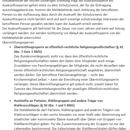
Meldebehörde der letzten vorherigen Wohnung trägt die Auskunftssperre ein.
Auskunftssperren gelten stets zu dem Schutzzweck, der für die Eintragung
ausschlaggebend war. Kommt die Meldebehörde nach Anhörung der betroffenen
Person zu der Auffassung, dass durch die Auskunft der Schutzzweck der
Auskunftssperre nicht berührt wird und auch sonstige schutzwürdige Interessen der
betroffenen Person gewahrt werden, kann die Auskunft erteilt werden.
Die Auskunftssperre gilt befristet für die Dauer von zwei Jahren und kann auf Antrag
verlängert werden. Sie werden rechtzeitig vor Ablauf der Auskunftssperre von der
Meldebehörde unterrichtet.
Übermittlungssperren
Übermittlungssperre an öffentlich-rechtliche Religionsgesellschaften (§ 42
Abs. 3 Satz 2 BMG)
Das Bundesmeldegesetz sieht vor, dass den öffentlich-rechtliche
Religionsgesellschaften neben den Daten ihrer Mitglieder auch einige
Grunddaten von Familienangehörigen der Mitglieder, die nicht derselben oder
keiner öffentlich-rechtlichen Religionsgesellschaft angehören, übermittelt
werden dürfen. Der betroffene Familienangehörige – nicht das
Kirchenmitglied selbst – kann die Einrichtung einer Übermittlungssperre
verlangen. Diese Übermittlungssperre gilt jedoch nicht, soweit Daten für
Zwecke des Steuererhebungsrechts der jeweiligen öffentlich-rechtlichen
Religionsgesellschaften übermittelt werden.
Auskünfte an Parteien, Wählergruppen und andere Träger von
Wahlvorschlägen (§ 50 Abs. 1 und 5 BMG)
Die Meldebehörde darf Parteien, Wählergruppen und anderen Trägern von
Wahlvorschlägen in den sechs Monaten vor einer Wahl oder Abstimmung auf
staatlicher oder kommunaler Ebene Auskunft über Daten von Gruppen von
Wahlberechtigten geben. Für die Zusammensetzung der Gruppen ist nur das
Lebensalter bestimmend. Die Geburtstage der Wahlberechtigten dürfen dabei