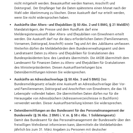
nicht mitgeteilt werden. Beauskunftet werden Namen, Anschrift und
Doktorgrad.. Der Empfänger hat die Daten spätestens einen Monat nach der
Wahl oder Abstimmung zu löschen. Diese Auskunft darf nur erteilt werden,
wenn Sie nicht widersprochen haben.
Auskünfte über Alters- und Ehejubiläen (§ 50 Abs. 2 und 5 BMG, § 21 MeldDV)
Mandatsträgern, der Presse und dem Rundfunk darf eine
Melderegisterauskunft über Alters- und Ehejubiläen von Einwohnern erteilt
werden. Die Auskunft darf nur die dazu erforderlichen Daten (Familiennamen,
Vornamen, Doktorgrad, Anschrift) sowie Tag und Art des Jubiläums umfassen.
Weiterhin dürfen die Meldebehörden dem Bundesverwaltungsamt und dem
Landratsamt Daten zu Alters- und Ehejubiläen für Gratulationen des
Bundespräsidenten bzw. des Landrats übermitteln. Die AKDB übermittelt dem
Landesamt für Finanzen Daten zu Alters- und Ehejubiläen für Gratulationen
des Ministerpräsidenten. Diesen Auskunftserteilungen bzw.
Datenübermittlungen können Sie widersprechen.
Auskünfte an Adressbuchverlage (§ 50 Abs. 3 und 5 BMG)
Das
Bundesmeldegesetz erlaubt eine Auskunft an Adressbuchverlage über Vor-
und Familiennamen, Doktorgrad und Anschriften von Einwohnern, die das 18.
Lebensjahr vollendet haben. Die übermittelten Daten dürfen nur für die
Herausgabe von Adressbüchern (Adressenverzeichnisse in Buchform)
verwendet werden. Dieser Auskunftserteilung können Sie widersprechen.
Datenübermittlungen an das Bundesamt für das Personalmanagement der
Bundeswehr (§ 36 Abs. 2 BMG i. V. m. § 58 c Abs. 1 Soldatengesetz)
Damit das Bundesamt für das Personalmanagement der Bundeswehr über den
freiwilligen Wehrdienst informieren kann, übermitteln die Meldebehörden
jährlich bis zum 31. März Angaben zu Personen mit deutscher