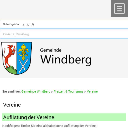
Zum Inhalt
,
zur Navigation
oder
zur Startseite
springen.
chließen
M
A
Schriftgröße
A
A
Sie sind hier:
Gemeinde Windberg
>
Freizeit & Tourismus
>
Vereine
Vereine
Auflistung der Vereine
Nachfolgend finden Sie eine alphabetische Auflistung der Vereine: