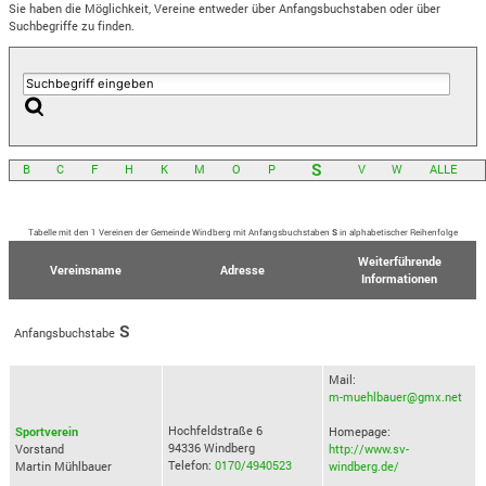
Sie haben die Möglichkeit, Vereine entweder über Anfangsbuchstaben oder über
Suchbegriffe zu finden.
S
B
C
F
H
K
M
O
P
V
W
ALLE
Tabelle mit den 1 Vereinen der Gemeinde Windberg mit Anfangsbuchstaben
S
in alphabetischer Reihenfolge
Weiterführende
Vereinsname
Adresse
Informationen
S
Anfangsbuchstabe
Mail:
m-muehlbauer@gmx.net
Hochfeldstraße 6
Sportverein
Homepage:
94336 Windberg
Vorstand
http://www.sv-
Telefon:
0170/4940523
Martin Mühlbauer
windberg.de/