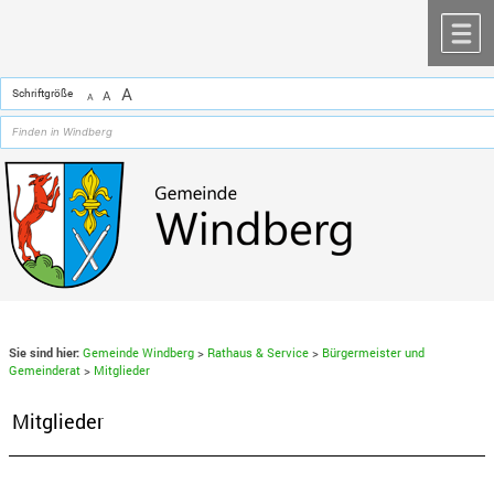
Zum Inhalt
,
zur Navigation
oder
zur Startseite
springen.
chließen
M
A
Schriftgröße
A
A
Sie sind hier:
Gemeinde Windberg
>
Rathaus & Service
>
Bürgermeister und
Gemeinderat
>
Mitglieder
Mitglieder