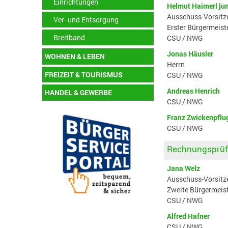
Einrichtungen
Helmut Haimerl ju
Ausschuss-Vorsitz
Ver- und Entsorgung
Erster Bürgermeist
Breitband
CSU / NWG
Jonas Häusler
WOHNEN & LEBEN
Herrn
FREIZEIT & TOURISMUS
CSU / NWG
Andreas Henrich
HANDEL & GEWERBE
CSU / NWG
Franz Zwickenpflug
CSU / NWG
Rechnungsprü
Jana Welz
Ausschuss-Vorsitz
Zweite Bürgermeist
CSU / NWG
Alfred Hafner
CSU / NWG