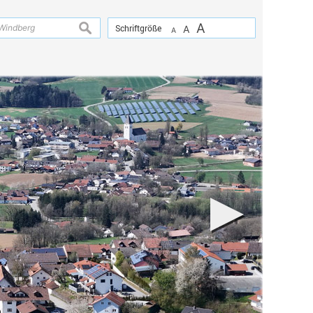
A
suchen
Schriftgröße
A
A