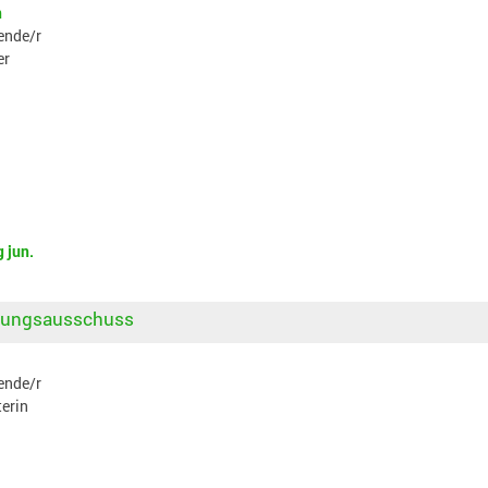
n
ende/r
er
 jun.
fungsausschuss
ende/r
erin