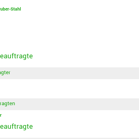
uber-Stahl
Beauftragte
gter
ragten
r
Beauftragte