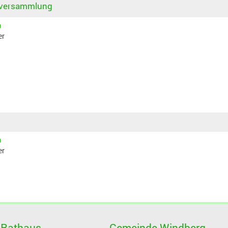
sversammlung
n
er
n
er
 Rathaus
Gemeinde Windberg