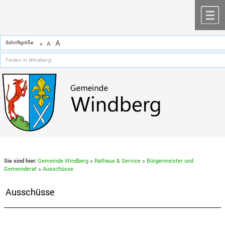
Zum Inhalt
,
zur Navigation
oder
zur Startseite
springen.
chließen
M
A
Schriftgröße
A
A
Sie sind hier:
Gemeinde Windberg
>
Rathaus & Service
>
Bürgermeister und
Gemeinderat
>
Ausschüsse
Ausschüsse