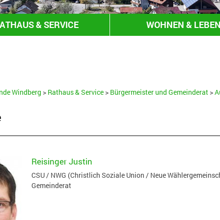
ATHAUS & SERVICE
WOHNEN & LEBE
HANDEL & GEWERBE
nde Windberg
>
Rathaus & Service
>
Bürgermeister und Gemeinderat
>
A
e
Reisinger Justin
CSU / NWG (Christlich Soziale Union / Neue Wählergemeinsc
Gemeinderat