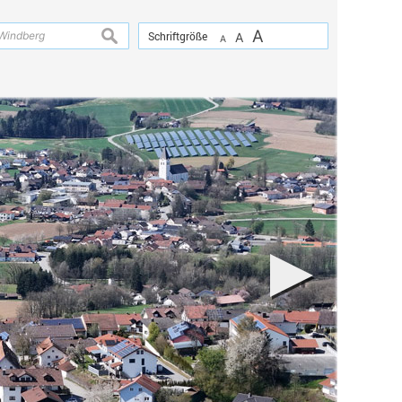
A
suchen
Schriftgröße
A
A