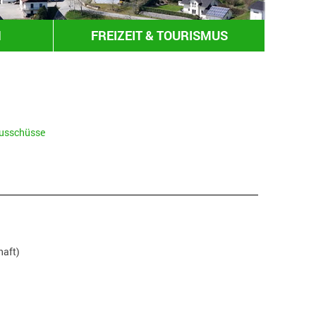
N
FREIZEIT & TOURISMUS
usschüsse
haft)