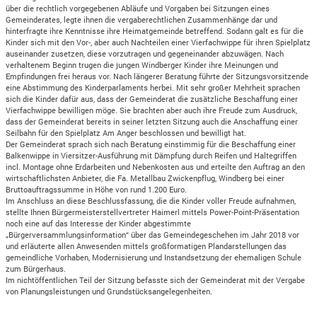
über die rechtlich vorgegebenen Abläufe und Vorgaben bei Sitzungen eines
Gemeinderates, legte ihnen die vergaberechtlichen Zusammenhänge dar und
hinterfragte ihre Kenntnisse ihre Heimatgemeinde betreffend. Sodann galt es für die
Kinder sich mit den Vor-, aber auch Nachteilen einer Vierfachwippe für ihren Spielplatz
auseinander zusetzen, diese vorzutragen und gegeneinander abzuwägen. Nach
verhaltenem Beginn trugen die jungen Windberger Kinder ihre Meinungen und
Empfindungen frei heraus vor. Nach längerer Beratung führte der Sitzungsvorsitzende
eine Abstimmung des Kinderparlaments herbei. Mit sehr großer Mehrheit sprachen
sich die Kinder dafür aus, dass der Gemeinderat die zusätzliche Beschaffung einer
Vierfachwippe bewilligen möge. Sie brachten aber auch ihre Freude zum Ausdruck,
dass der Gemeinderat bereits in seiner letzten Sitzung auch die Anschaffung einer
Seilbahn für den Spielplatz Am Anger beschlossen und bewilligt hat.
Der Gemeinderat sprach sich nach Beratung einstimmig für die Beschaffung einer
Balkenwippe in Viersitzer-Ausführung mit Dämpfung durch Reifen und Haltegriffen
incl. Montage ohne Erdarbeiten und Nebenkosten aus und erteilte den Auftrag an den
wirtschaftlichsten Anbieter, die Fa. Metallbau Zwickenpflug, Windberg bei einer
Bruttoauftragssumme in Höhe von rund 1.200 Euro.
Im Anschluss an diese Beschlussfassung, die die Kinder voller Freude aufnahmen,
stellte Ihnen Bürgermeisterstellvertreter Haimerl mittels Power-Point-Präsentation
noch eine auf das Interesse der Kinder abgestimmte
„Bürgerversammlungsinformation“ über das Gemeindegeschehen im Jahr 2018 vor
und erläuterte allen Anwesenden mittels großformatigen Plandarstellungen das
gemeindliche Vorhaben, Modernisierung und Instandsetzung der ehemaligen Schule
zum Bürgerhaus.
Im nichtöffentlichen Teil der Sitzung befasste sich der Gemeinderat mit der Vergabe
von Planungsleistungen und Grundstücksangelegenheiten.