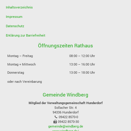
Inhaltsverzeichnis
Impressum
Datenschutz
Erklärung zur Barriefreiheit
Öffnungszeiten Rathaus
Montag – Freitag
08:00 – 12:00 Uhr
Montag + Mittwoch
13:00 – 16:00 Uhr
Donnerstag
13:00 – 18:00 Uhr
oder nach Vereinbarung
Gemeinde Windberg
Mitglied der Verwaltungsgemeinschaft Hunderdorf
Sollacher Str. 4
94336
Hunderdorf
09422 8570-0
09422 8570-30
gemeinde@windberg.de
www.windberg.de/