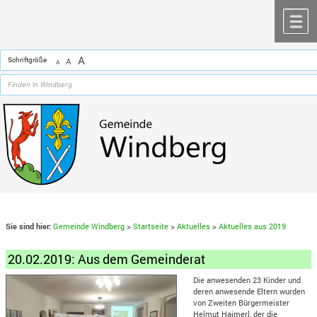
Zum Inhalt
,
zur Navigation
oder
zur Startseite
springen.
chließen
M
A
Schriftgröße
A
A
Sie sind hier:
Gemeinde Windberg
>
Startseite
>
Aktuelles
>
Aktuelles aus 2019
20.02.2019: Aus dem Gemeinderat
Die anwesenden 23 Kinder und
deren anwesende Eltern wurden
von Zweiten Bürgermeister
Helmut Haimerl, der die