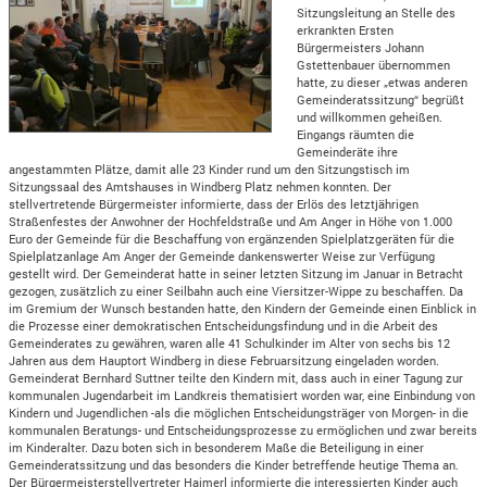
Sitzungsleitung an Stelle des
erkrankten Ersten
Bürgermeisters Johann
Gstettenbauer übernommen
hatte, zu dieser „etwas anderen
Gemeinderatssitzung“ begrüßt
und willkommen geheißen.
Eingangs räumten die
Gemeinderäte ihre
angestammten Plätze, damit alle 23 Kinder rund um den Sitzungstisch im
Sitzungssaal des Amtshauses in Windberg Platz nehmen konnten. Der
stellvertretende Bürgermeister informierte, dass der Erlös des letztjährigen
Straßenfestes der Anwohner der Hochfeldstraße und Am Anger in Höhe von 1.000
Euro der Gemeinde für die Beschaffung von ergänzenden Spielplatzgeräten für die
Spielplatzanlage Am Anger der Gemeinde dankenswerter Weise zur Verfügung
gestellt wird. Der Gemeinderat hatte in seiner letzten Sitzung im Januar in Betracht
gezogen, zusätzlich zu einer Seilbahn auch eine Viersitzer-Wippe zu beschaffen. Da
im Gremium der Wunsch bestanden hatte, den Kindern der Gemeinde einen Einblick in
die Prozesse einer demokratischen Entscheidungsfindung und in die Arbeit des
Gemeinderates zu gewähren, waren alle 41 Schulkinder im Alter von sechs bis 12
Jahren aus dem Hauptort Windberg in diese Februarsitzung eingeladen worden.
Gemeinderat Bernhard Suttner teilte den Kindern mit, dass auch in einer Tagung zur
kommunalen Jugendarbeit im Landkreis thematisiert worden war, eine Einbindung von
Kindern und Jugendlichen -als die möglichen Entscheidungsträger von Morgen- in die
kommunalen Beratungs- und Entscheidungsprozesse zu ermöglichen und zwar bereits
im Kinderalter. Dazu boten sich in besonderem Maße die Beteiligung in einer
Gemeinderatssitzung und das besonders die Kinder betreffende heutige Thema an.
Der Bürgermeisterstellvertreter Haimerl informierte die interessierten Kinder auch