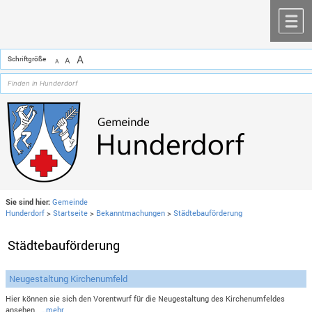
Zum Inhalt
,
zur Navigation
oder
zur Startseite
springen.
chließen
M
A
Schriftgröße
A
A
Sie sind hier:
Gemeinde
Hunderdorf
>
Startseite
>
Bekanntmachungen
>
Städtebauförderung
Städtebauförderung
Neugestaltung Kirchenumfeld
Hier können sie sich den Vorentwurf für die Neugestaltung des Kirchenumfeldes
ansehen.
…mehr