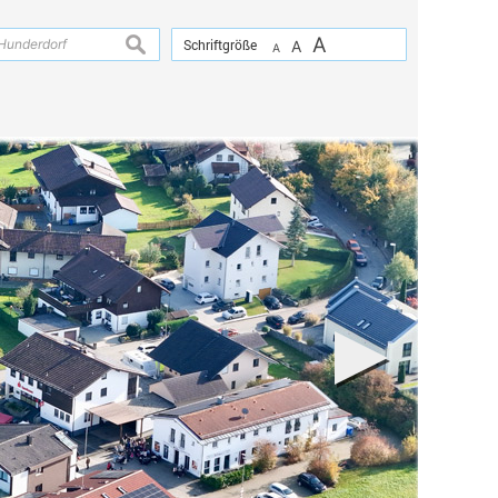
A
suchen
Schriftgröße
A
A