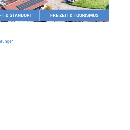
FT & STANDORT
FREIZEIT & TOURISMUS
chtungen