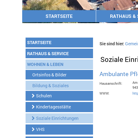
STARTSEITE
RATHAUS & 
STARTSEITE
Sie sind hier:
Gemei
RATHAUS & SERVICE
Soziale Ein
WOHNEN & LEBEN
Ambulante Pfl
Ortsinfos & Bilder
Am 
Hausanschrift:
Bildung & Soziales
943
WWW:
htt
Schulen
Kindertagesstätte
Soziale Einrichtungen
VHS