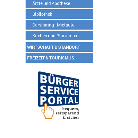
Ärzte und Apotheke
Bibliothek
Carsharing - Mietauto
Kirchen und Pfarrämter
WIRTSCHAFT & STANDORT
FREIZEIT & TOURISMUS