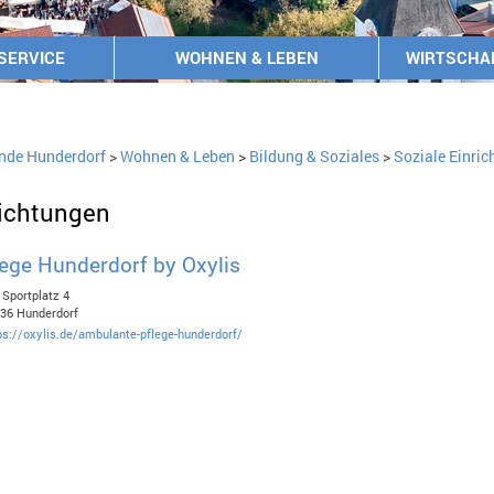
SERVICE
WOHNEN & LEBEN
WIRTSCHA
nde Hunderdorf
>
Wohnen & Leben
>
Bildung & Soziales
>
Soziale Einri
richtungen
ege Hunderdorf by Oxylis
Sportplatz 4
36 Hunderdorf
ps://oxylis.de/ambulante-pflege-hunderdorf/