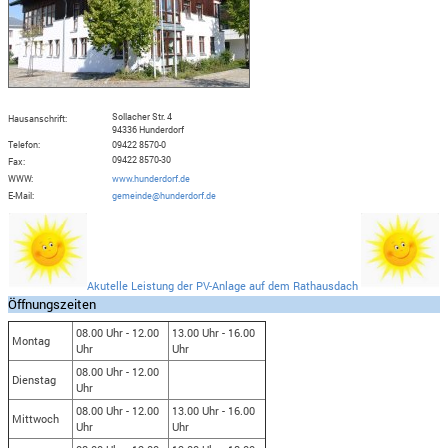
Sollacher Str. 4
Hausanschrift:
94336
Hunderdorf
Telefon:
09422 8570-0
09422 8570-30
Fax:
WWW:
www.hunderdorf.de
E-Mail:
gemeinde@hunderdorf.de
Akutelle Leistung der PV-Anlage auf dem Rathausdach
Öffnungszeiten
08.00 Uhr - 12.00
13.00 Uhr - 16.00
Montag
Uhr
Uhr
08.00 Uhr - 12.00
Dienstag
Uhr
08.00 Uhr - 12.00
13.00 Uhr - 16.00
Mittwoch
Uhr
Uhr