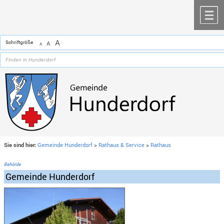
Zum Inhalt
,
zur Navigation
oder
zur Startseite
springen.
chließen
M
A
Schriftgröße
A
A
Sie sind hier:
Gemeinde Hunderdorf
>
Rathaus & Service
>
Rathaus
Behörde
Gemeinde Hunderdorf