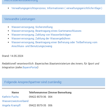
Rechtsbehelfsbelehrung
Verwaltungsgerichtsprozess; Informationen (
verwaltungsgerichtliche Klage
)
Verwandte Leistungen
Wasserversorgung; Sicherstellung
Wasserversorgung; Beantragung eines Gartenanschlusses
Wasserversorgung; Zahlung von Wasserbeiträgen
Wasserversorgung; Zahlung der Wassergebühren
Wasserversorgung; Beantragung einer Befreiung oder Teilbefreiung vom
Anschluss- und Benutzungszwang
Stand: 14.05.2024
Redaktionell verantwortlich: Bayerisches Staatsministerium des Innern, für Sport und
Integration (siehe
BayernPortal
)
Folgende Ansprechpartner sind zuständig:
Name
Telefonnummer
Zimmer
Bemerkung
Kathrin Fuchs
09422 8570-36
004
Wasserzweckverband
Angela Krampfl
09422 8570-35
006