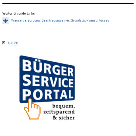
Weiterführende Links
Wasserversorgung; Beantragung eines Grundstücksanschlusses
zurück