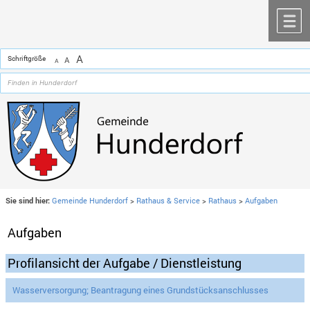
Zum Inhalt
,
zur Navigation
oder
zur Startseite
springen.
chließen
M
A
Schriftgröße
A
A
Sie sind hier:
Gemeinde Hunderdorf
>
Rathaus & Service
>
Rathaus
>
Aufgaben
Aufgaben
Profilansicht der Aufgabe / Dienstleistung
Wasserversorgung; Beantragung eines Grundstücksanschlusses