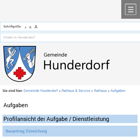
Zum Inhalt
,
zur Navigation
oder
zur Startseite
springen.
chließen
M
A
Schriftgröße
A
A
Sie sind hier:
Gemeinde Hunderdorf
>
Rathaus & Service
>
Rathaus
>
Aufgaben
Aufgaben
Profilansicht der Aufgabe / Dienstleistung
Bauantrag; Einreichung