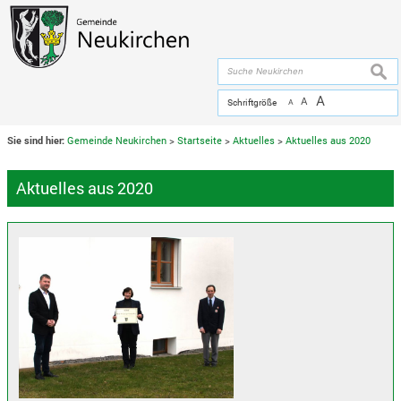
Zum Inhalt
,
zur Navigation
oder
zur Startseite
springen.
chließen
suche
A
A
Schriftgröße
A
Sie sind hier:
Gemeinde Neukirchen
>
Startseite
>
Aktuelles
>
Aktuelles aus 2020
Aktuelles aus 2020