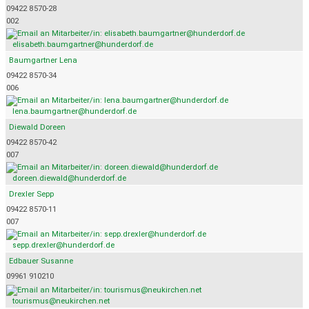
09422 8570-28
002
elisabeth.baumgartner@hunderdorf.de
Baumgartner Lena
09422 8570-34
006
lena.baumgartner@hunderdorf.de
Diewald Doreen
09422 8570-42
007
doreen.diewald@hunderdorf.de
Drexler Sepp
09422 8570-11
007
sepp.drexler@hunderdorf.de
Edbauer Susanne
09961 910210
tourismus@neukirchen.net