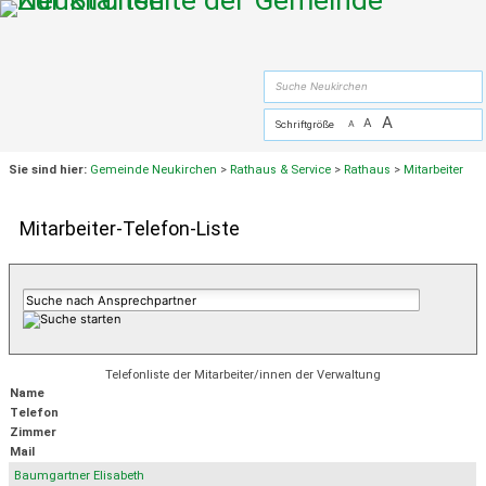
Zum Inhalt
,
zur Navigation
oder
zur Startseite
springen.
suche
A
A
Schriftgröße
A
Sie sind hier:
Gemeinde Neukirchen
>
Rathaus & Service
>
Rathaus
>
Mitarbeiter
Mitarbeiter-Telefon-Liste
Telefonliste der Mitarbeiter/innen der Verwaltung
Name
Telefon
Zimmer
Mail
Baumgartner Elisabeth