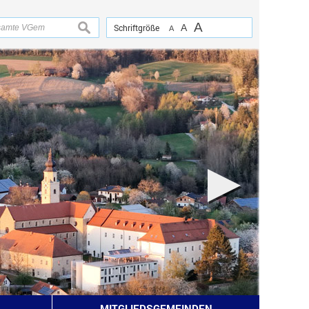
A
suchen
Schriftgröße
A
A
MITGLIEDSGEMEINDEN