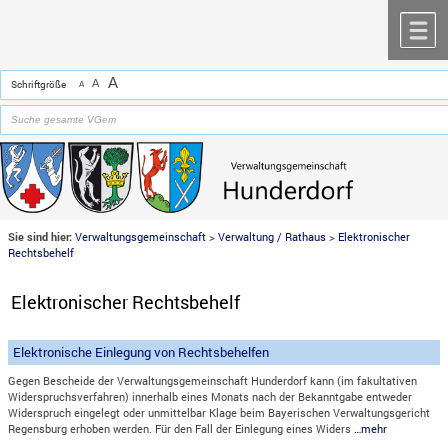
Zum Inhalt
,
zur Navigation
oder
zur Startseite
springen.
chließen
M
A
A
Schriftgröße
A
Sie sind hier:
Verwaltungsgemeinschaft
>
Verwaltung / Rathaus
>
Elektronischer
Rechtsbehelf
Elektronischer Rechtsbehelf
Elektronische Einlegung von Rechtsbehelfen
Gegen Bescheide der Verwaltungsgemeinschaft Hunderdorf kann (im fakultativen
Widerspruchsverfahren) innerhalb eines Monats nach der Bekanntgabe entweder
Widerspruch eingelegt oder unmittelbar Klage beim Bayerischen Verwaltungsgericht
Regensburg erhoben werden. Für den Fall der Einlegung eines Widers
…mehr