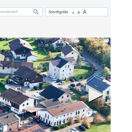
A
suchen
Schriftgröße
A
A