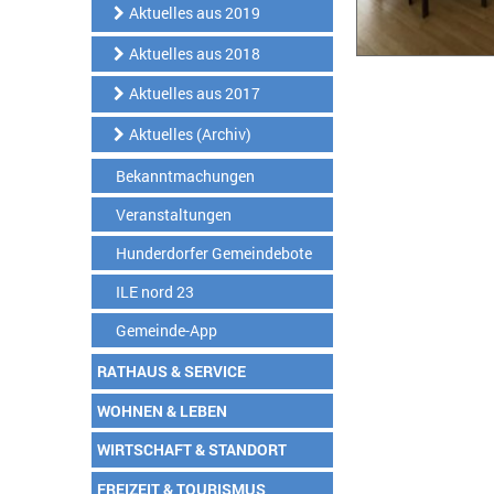
Aktuelles aus 2019
Aktuelles aus 2018
Aktuelles aus 2017
Aktuelles (Archiv)
Bekanntmachungen
Veranstaltungen
Hunderdorfer Gemeindebote
ILE nord 23
Gemeinde-App
RATHAUS & SERVICE
WOHNEN & LEBEN
WIRTSCHAFT & STANDORT
FREIZEIT & TOURISMUS