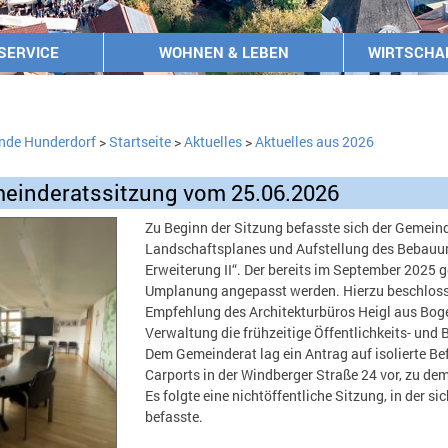
SERVICE
WOHNEN & LEBEN
WIRTSCHA
nde Hunderdorf
>
Startseite
>
Aktuelles
>
Aktuelles aus 2026
einderatssitzung vom 25.06.2026
Zu Beginn der Sitzung befasste sich der Gemein
Landschaftsplanes und Aufstellung des Bebauun
Erweiterung II“. Der bereits im September 2025 
Umplanung angepasst werden. Hierzu beschloss
Empfehlung des Architekturbüros Heigl aus Bogen
Verwaltung die frühzeitige Öffentlichkeits- und
Dem Gemeinderat lag ein Antrag auf isolierte B
Carports in der Windberger Straße 24 vor, zu de
Es folgte eine nichtöffentliche Sitzung, in der
befasste.