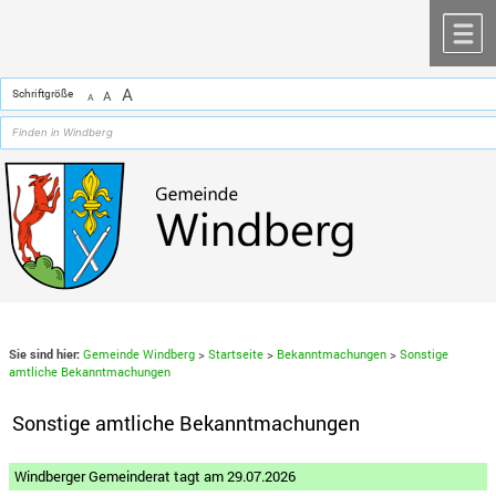
Zum Inhalt
,
zur Navigation
oder
zur Startseite
springen.
chließen
M
A
Schriftgröße
A
A
Sie sind hier:
Gemeinde Windberg
>
Startseite
>
Bekanntmachungen
>
Sonstige
amtliche Bekanntmachungen
Sonstige amtliche Bekanntmachungen
Windberger Gemeinderat tagt am 29.07.2026