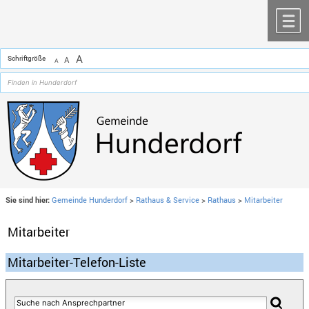
Zum Inhalt
,
zur Navigation
oder
zur Startseite
springen.
chließen
M
A
Schriftgröße
A
A
Sie sind hier:
Gemeinde Hunderdorf
>
Rathaus & Service
>
Rathaus
>
Mitarbeiter
Mitarbeiter
Mitarbeiter-Telefon-Liste