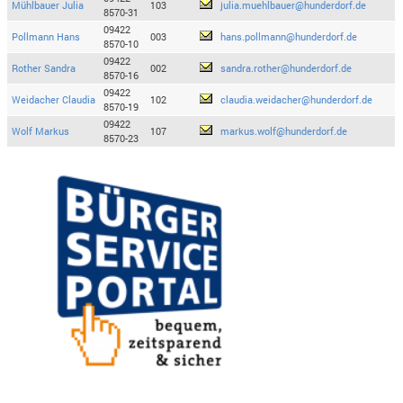
Mühlbauer Julia
103
julia.muehlbauer@hunderdorf.de
8570-31
09422
Pollmann Hans
003
hans.pollmann@hunderdorf.de
8570-10
09422
Rother Sandra
002
sandra.rother@hunderdorf.de
8570-16
09422
Weidacher Claudia
102
claudia.weidacher@hunderdorf.de
8570-19
09422
Wolf Markus
107
markus.wolf@hunderdorf.de
8570-23