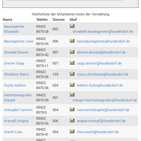
Telefonliste der Mitarbeiter/innen der Verwaltung
Name
Telefon
Zimmer
Mail
Baumgartner
09422
002
Elisabeth
8570-28
elisabeth.baumgartner@hunderdorf.de
09422
Baumgartner Lena
006
lena.baumgartner@hunderdorf.de
8570-34
09422
Diewald Doreen
007
doreen.diewald@hunderdorf.de
8570-42
09422
Drexler Sepp
007
sepp.drexler@hunderdorf.de
8570-11
09422
Ehrnböck Mario
103
mario.ehrnboeck@hunderdorf.de
8570-26
09422
Fuchs Kathrin
004
kathrin.fuchs@hunderdorf.de
8570-36
Hartmannsgruber
09422
001
Margot
8570-29
margot.hartmannsgruber@hunderdorf.de
09422
Holzapfel Carmen
004
carmen.holzapfel@hunderdorf.de
8570-0
09422
Krampfl Angela
006
angela.krampfl@hunderdorf.de
8570-35
09422
Macht Lisa
004
lisa.macht@hunderdorf.de
8570-41
09422