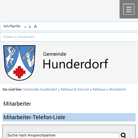
Zum Inhalt
,
zur Navigation
oder
zur Startseite
springen.
chließen
M
A
Schriftgröße
A
A
Sie sind hier:
Gemeinde Hunderdorf
>
Rathaus & Service
>
Rathaus
>
Mitarbeiter
Mitarbeiter
Mitarbeiter-Telefon-Liste