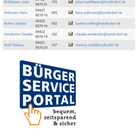
Mühlbauer Julia
103
julia.muehlbauer@hunderdorf.de
8570-31
09422
Pollmann Hans
003
hans.pollmann@hunderdorf.de
8570-10
09422
Rother Sandra
002
sandra.rother@hunderdorf.de
8570-16
09422
Weidacher Claudia
102
claudia.weidacher@hunderdorf.de
8570-19
09422
Wolf Markus
107
markus.wolf@hunderdorf.de
8570-23