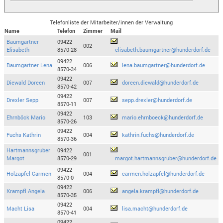
Telefonliste der Mitarbeiter/innen der Verwaltung
Name
Telefon
Zimmer
Mail
Baumgartner
09422
002
Elisabeth
8570-28
elisabeth.baumgartner@hunderdorf.de
09422
Baumgartner Lena
006
lena.baumgartner@hunderdorf.de
8570-34
09422
Diewald Doreen
007
doreen.diewald@hunderdorf.de
8570-42
09422
Drexler Sepp
007
sepp.drexler@hunderdorf.de
8570-11
09422
Ehrnböck Mario
103
mario.ehrnboeck@hunderdorf.de
8570-26
09422
Fuchs Kathrin
004
kathrin.fuchs@hunderdorf.de
8570-36
Hartmannsgruber
09422
001
Margot
8570-29
margot.hartmannsgruber@hunderdorf.de
09422
Holzapfel Carmen
004
carmen.holzapfel@hunderdorf.de
8570-0
09422
Krampfl Angela
006
angela.krampfl@hunderdorf.de
8570-35
09422
Macht Lisa
004
lisa.macht@hunderdorf.de
8570-41
09422