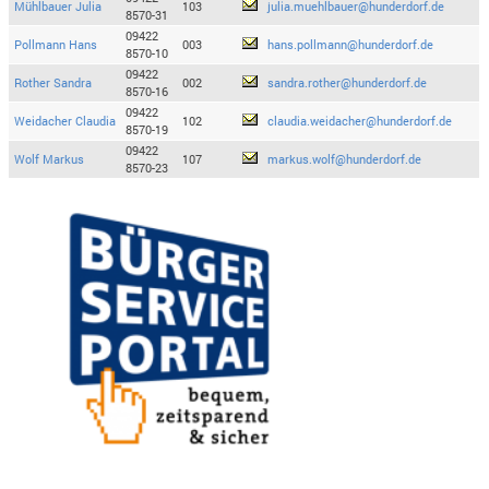
Mühlbauer Julia
103
julia.muehlbauer@hunderdorf.de
8570-31
09422
Pollmann Hans
003
hans.pollmann@hunderdorf.de
8570-10
09422
Rother Sandra
002
sandra.rother@hunderdorf.de
8570-16
09422
Weidacher Claudia
102
claudia.weidacher@hunderdorf.de
8570-19
09422
Wolf Markus
107
markus.wolf@hunderdorf.de
8570-23