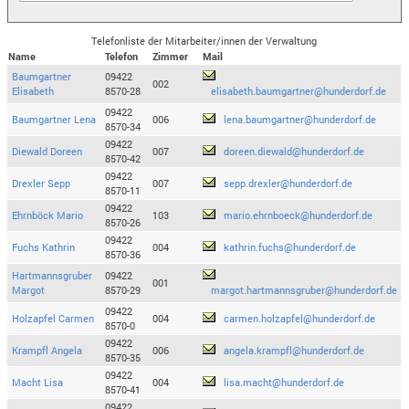
Telefonliste der Mitarbeiter/innen der Verwaltung
Name
Telefon
Zimmer
Mail
Baumgartner
09422
002
Elisabeth
8570-28
elisabeth.baumgartner@hunderdorf.de
09422
Baumgartner Lena
006
lena.baumgartner@hunderdorf.de
8570-34
09422
Diewald Doreen
007
doreen.diewald@hunderdorf.de
8570-42
09422
Drexler Sepp
007
sepp.drexler@hunderdorf.de
8570-11
09422
Ehrnböck Mario
103
mario.ehrnboeck@hunderdorf.de
8570-26
09422
Fuchs Kathrin
004
kathrin.fuchs@hunderdorf.de
8570-36
Hartmannsgruber
09422
001
Margot
8570-29
margot.hartmannsgruber@hunderdorf.de
09422
Holzapfel Carmen
004
carmen.holzapfel@hunderdorf.de
8570-0
09422
Krampfl Angela
006
angela.krampfl@hunderdorf.de
8570-35
09422
Macht Lisa
004
lisa.macht@hunderdorf.de
8570-41
09422