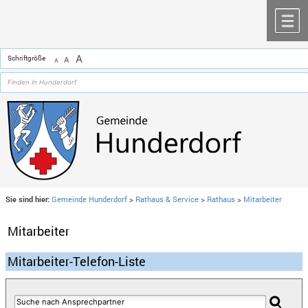
Zum Inhalt
,
zur Navigation
oder
zur Startseite
springen.
chließen
M
A
Schriftgröße
A
A
Sie sind hier:
Gemeinde Hunderdorf
>
Rathaus & Service
>
Rathaus
>
Mitarbeiter
Mitarbeiter
Mitarbeiter-Telefon-Liste