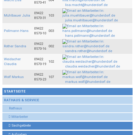
Macht Lisa
004
8570-41
lisa.macht@hunderdorf.de
09422
Mühlbauer Julia
103
8570-31
julia.muehlbauer@hunderdorf.de
09422
Pollmann Hans
003
8570-10
hans.pollmann@hunderdorf.de
09422
Rother Sandra
002
8570-16
sandra.rother@hunderdorf.de
Weidacher
09422
102
Claudia
8570-19
claudia.weidacher@hunderdorf.de
09422
Wolf Markus
107
8570-23
markus.wolf@hunderdorf.de
STARTSEITE
RATHAUS & SERVICE
Rathaus
Mitarbeiter
Sachgebiete
Aufgaben