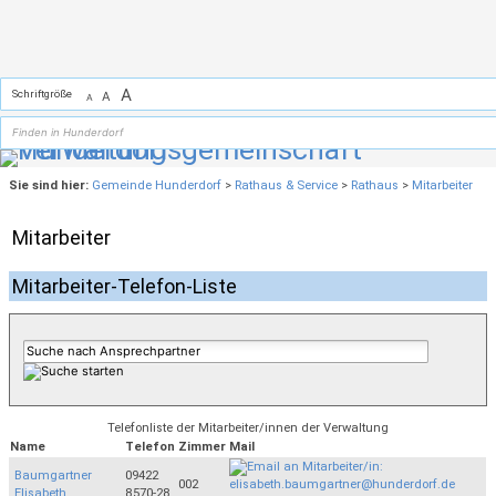
Zum Inhalt
,
zur Navigation
oder
zur Startseite
springen.
A
Schriftgröße
A
A
Sie sind hier:
Gemeinde Hunderdorf
>
Rathaus & Service
>
Rathaus
>
Mitarbeiter
Mitarbeiter
Mitarbeiter-Telefon-Liste
Telefonliste der Mitarbeiter/innen der Verwaltung
Name
Telefon
Zimmer
Mail
Baumgartner
09422
002
Elisabeth
8570-28