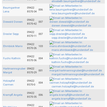
elisabeth.baumgartner@hunderdorf.de
Baumgartner
09422
006
Lena
8570-34
lena.baumgartner@hunderdorf.de
09422
Diewald Doreen
007
8570-42
doreen.diewald@hunderdorf.de
09422
Drexler Sepp
007
8570-11
sepp.drexler@hunderdorf.de
09422
Ehrnböck Mario
103
8570-26
mario.ehrnboeck@hunderdorf.de
09422
Fuchs Kathrin
004
8570-36
kathrin.fuchs@hunderdorf.de
Hartmannsgruber
09422
001
Margot
8570-29
margot.hartmannsgruber@hunderdorf.de
Holzapfel
09422
004
Carmen
8570-0
carmen.holzapfel@hunderdorf.de
09422
Krampfl Angela
006
8570-35
angela.krampfl@hunderdorf.de
09422