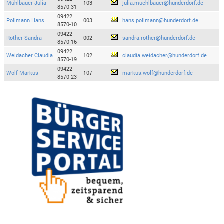
Mühlbauer Julia
103
julia.muehlbauer@hunderdorf.de
8570-31
09422
Pollmann Hans
003
hans.pollmann@hunderdorf.de
8570-10
09422
Rother Sandra
002
sandra.rother@hunderdorf.de
8570-16
09422
Weidacher Claudia
102
claudia.weidacher@hunderdorf.de
8570-19
09422
Wolf Markus
107
markus.wolf@hunderdorf.de
8570-23