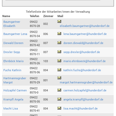
Telefonliste der Mitarbeiter/innen der Verwaltung
Name
Telefon
Zimmer
Mail
Baumgartner
09422
002
Elisabeth
8570-28
elisabeth.baumgartner@hunderdorf.de
09422
Baumgartner Lena
006
lena.baumgartner@hunderdorf.de
8570-34
09422
Diewald Doreen
007
doreen.diewald@hunderdorf.de
8570-42
09422
Drexler Sepp
007
sepp.drexler@hunderdorf.de
8570-11
09422
Ehrnböck Mario
103
mario.ehrnboeck@hunderdorf.de
8570-26
09422
Fuchs Kathrin
004
kathrin.fuchs@hunderdorf.de
8570-36
Hartmannsgruber
09422
001
Margot
8570-29
margot.hartmannsgruber@hunderdorf.de
09422
Holzapfel Carmen
004
carmen.holzapfel@hunderdorf.de
8570-0
09422
Krampfl Angela
006
angela.krampfl@hunderdorf.de
8570-35
09422
Macht Lisa
004
lisa.macht@hunderdorf.de
8570-41
09422