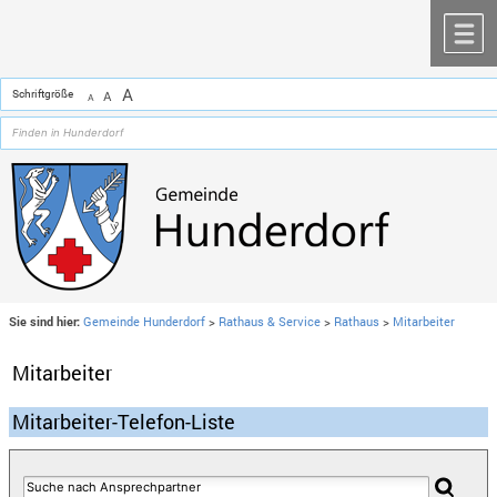
Zum Inhalt
,
zur Navigation
oder
zur Startseite
springen.
chließen
M
A
Schriftgröße
A
A
Sie sind hier:
Gemeinde Hunderdorf
>
Rathaus & Service
>
Rathaus
>
Mitarbeiter
Mitarbeiter
Mitarbeiter-Telefon-Liste