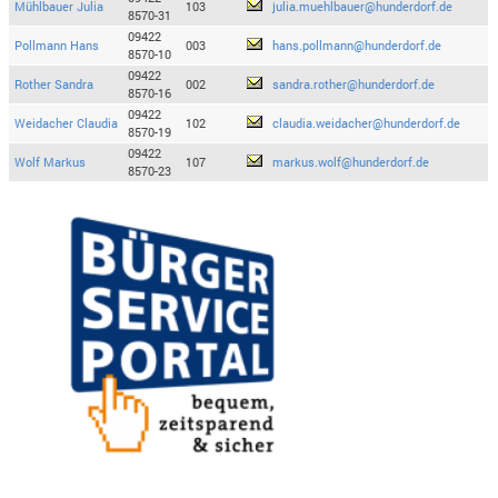
Mühlbauer Julia
103
julia.muehlbauer@hunderdorf.de
8570-31
09422
Pollmann Hans
003
hans.pollmann@hunderdorf.de
8570-10
09422
Rother Sandra
002
sandra.rother@hunderdorf.de
8570-16
09422
Weidacher Claudia
102
claudia.weidacher@hunderdorf.de
8570-19
09422
Wolf Markus
107
markus.wolf@hunderdorf.de
8570-23