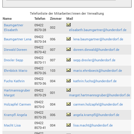
Telefonliste der Mitarbeiter/innen der Verwaltung
Name
Telefon
Zimmer
Mail
Baumgartner
09422
002
Elisabeth
8570-28
elisabeth.baumgartner@hunderdorf.de
09422
Baumgartner Lena
006
lena.baumgartner@hunderdorf.de
8570-34
09422
Diewald Doreen
007
doreen.diewald@hunderdorf.de
8570-42
09422
Drexler Sepp
007
sepp.drexler@hunderdorf.de
8570-11
09422
Ehrnböck Mario
103
mario.ehrnboeck@hunderdorf.de
8570-26
09422
Fuchs Kathrin
004
kathrin.fuchs@hunderdorf.de
8570-36
Hartmannsgruber
09422
001
Margot
8570-29
margot.hartmannsgruber@hunderdorf.de
09422
Holzapfel Carmen
004
carmen.holzapfel@hunderdorf.de
8570-0
09422
Krampfl Angela
006
angela.krampfl@hunderdorf.de
8570-35
09422
Macht Lisa
004
lisa.macht@hunderdorf.de
8570-41
09422