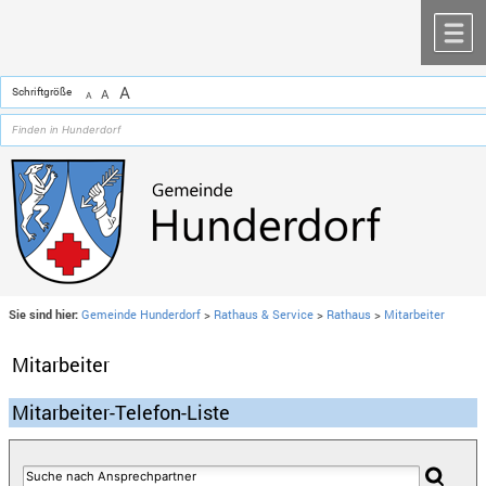
Zum Inhalt
,
zur Navigation
oder
zur Startseite
springen.
chließen
M
A
Schriftgröße
A
A
Sie sind hier:
Gemeinde Hunderdorf
>
Rathaus & Service
>
Rathaus
>
Mitarbeiter
Mitarbeiter
Mitarbeiter-Telefon-Liste