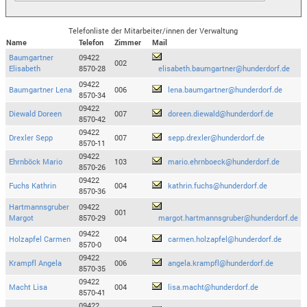
Telefonliste der Mitarbeiter/innen der Verwaltung
Name
Telefon
Zimmer
Mail
Baumgartner
09422
002
Elisabeth
8570-28
elisabeth.baumgartner@hunderdorf.de
09422
Baumgartner Lena
006
lena.baumgartner@hunderdorf.de
8570-34
09422
Diewald Doreen
007
doreen.diewald@hunderdorf.de
8570-42
09422
Drexler Sepp
007
sepp.drexler@hunderdorf.de
8570-11
09422
Ehrnböck Mario
103
mario.ehrnboeck@hunderdorf.de
8570-26
09422
Fuchs Kathrin
004
kathrin.fuchs@hunderdorf.de
8570-36
Hartmannsgruber
09422
001
Margot
8570-29
margot.hartmannsgruber@hunderdorf.de
09422
Holzapfel Carmen
004
carmen.holzapfel@hunderdorf.de
8570-0
09422
Krampfl Angela
006
angela.krampfl@hunderdorf.de
8570-35
09422
Macht Lisa
004
lisa.macht@hunderdorf.de
8570-41
09422