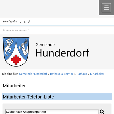
Zum Inhalt
,
zur Navigation
oder
zur Startseite
springen.
chließen
M
A
Schriftgröße
A
A
Sie sind hier:
Gemeinde Hunderdorf
>
Rathaus & Service
>
Rathaus
>
Mitarbeiter
Mitarbeiter
Mitarbeiter-Telefon-Liste