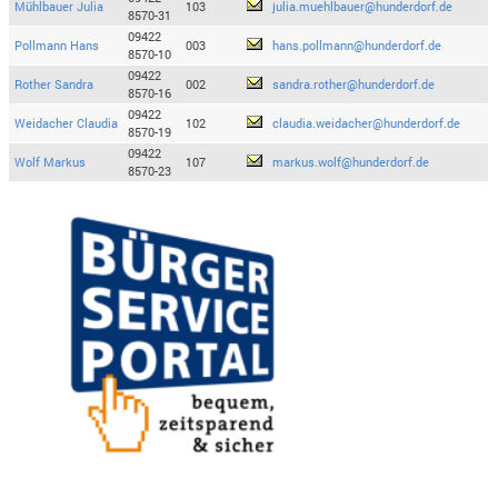
Mühlbauer Julia
103
julia.muehlbauer@hunderdorf.de
8570-31
09422
Pollmann Hans
003
hans.pollmann@hunderdorf.de
8570-10
09422
Rother Sandra
002
sandra.rother@hunderdorf.de
8570-16
09422
Weidacher Claudia
102
claudia.weidacher@hunderdorf.de
8570-19
09422
Wolf Markus
107
markus.wolf@hunderdorf.de
8570-23