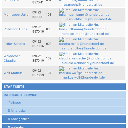
Macht Lisa
004
8570-41
lisa.macht@hunderdorf.de
09422
Mühlbauer Julia
103
8570-31
julia.muehlbauer@hunderdorf.de
09422
Pollmann Hans
003
8570-10
hans.pollmann@hunderdorf.de
09422
Rother Sandra
002
8570-16
sandra.rother@hunderdorf.de
Weidacher
09422
102
Claudia
8570-19
claudia.weidacher@hunderdorf.de
09422
Wolf Markus
107
8570-23
markus.wolf@hunderdorf.de
STARTSEITE
RATHAUS & SERVICE
Rathaus
Mitarbeiter
Sachgebiete
Aufgaben