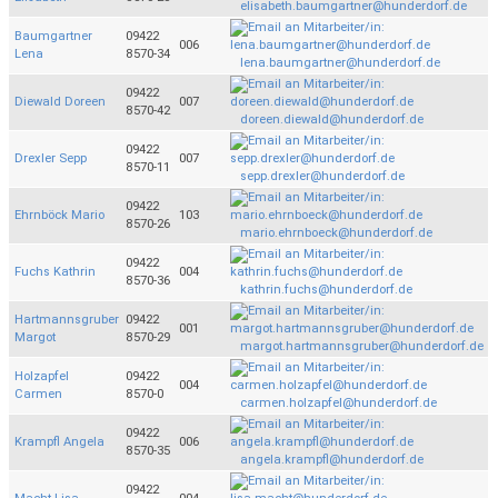
elisabeth.baumgartner@hunderdorf.de
Baumgartner
09422
006
Lena
8570-34
lena.baumgartner@hunderdorf.de
09422
Diewald Doreen
007
8570-42
doreen.diewald@hunderdorf.de
09422
Drexler Sepp
007
8570-11
sepp.drexler@hunderdorf.de
09422
Ehrnböck Mario
103
8570-26
mario.ehrnboeck@hunderdorf.de
09422
Fuchs Kathrin
004
8570-36
kathrin.fuchs@hunderdorf.de
Hartmannsgruber
09422
001
Margot
8570-29
margot.hartmannsgruber@hunderdorf.de
Holzapfel
09422
004
Carmen
8570-0
carmen.holzapfel@hunderdorf.de
09422
Krampfl Angela
006
8570-35
angela.krampfl@hunderdorf.de
09422