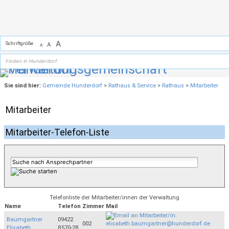
Zum Inhalt
,
zur Navigation
oder
zur Startseite
springen.
A
Schriftgröße
A
A
Sie sind hier:
Gemeinde Hunderdorf
>
Rathaus & Service
>
Rathaus
>
Mitarbeiter
Mitarbeiter
Mitarbeiter-Telefon-Liste
Telefonliste der Mitarbeiter/innen der Verwaltung
Name
Telefon
Zimmer
Mail
Baumgartner
09422
002
Elisabeth
8570-28