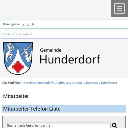
Zum Inhalt
,
zur Navigation
oder
zur Startseite
springen.
chließen
M
A
Schriftgröße
A
A
Sie sind hier:
Gemeinde Hunderdorf
>
Rathaus & Service
>
Rathaus
>
Mitarbeiter
Mitarbeiter
Mitarbeiter-Telefon-Liste