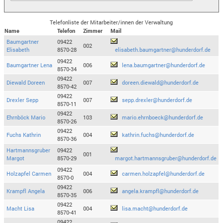
Telefonliste der Mitarbeiter/innen der Verwaltung
Name
Telefon
Zimmer
Mail
Baumgartner
09422
002
Elisabeth
8570-28
elisabeth.baumgartner@hunderdorf.de
09422
Baumgartner Lena
006
lena.baumgartner@hunderdorf.de
8570-34
09422
Diewald Doreen
007
doreen.diewald@hunderdorf.de
8570-42
09422
Drexler Sepp
007
sepp.drexler@hunderdorf.de
8570-11
09422
Ehrnböck Mario
103
mario.ehrnboeck@hunderdorf.de
8570-26
09422
Fuchs Kathrin
004
kathrin.fuchs@hunderdorf.de
8570-36
Hartmannsgruber
09422
001
Margot
8570-29
margot.hartmannsgruber@hunderdorf.de
09422
Holzapfel Carmen
004
carmen.holzapfel@hunderdorf.de
8570-0
09422
Krampfl Angela
006
angela.krampfl@hunderdorf.de
8570-35
09422
Macht Lisa
004
lisa.macht@hunderdorf.de
8570-41
09422