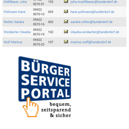
Mühlbauer Julia
103
julia.muehlbauer@hunderdorf.de
8570-31
09422
Pollmann Hans
003
hans.pollmann@hunderdorf.de
8570-10
09422
Rother Sandra
002
sandra.rother@hunderdorf.de
8570-16
09422
Weidacher Claudia
102
claudia.weidacher@hunderdorf.de
8570-19
09422
Wolf Markus
107
markus.wolf@hunderdorf.de
8570-23