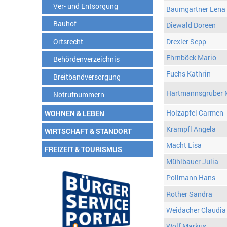
Ver- und Entsorgung
Baumgartner Lena
Bauhof
Diewald Doreen
Ortsrecht
Drexler Sepp
Ehrnböck Mario
Behördenverzeichnis
Fuchs Kathrin
Breitbandversorgung
Hartmannsgruber 
Notrufnummern
Holzapfel Carmen
WOHNEN & LEBEN
Krampfl Angela
WIRTSCHAFT & STANDORT
Macht Lisa
FREIZEIT & TOURISMUS
Mühlbauer Julia
Pollmann Hans
Rother Sandra
Weidacher Claudia
Wolf Markus