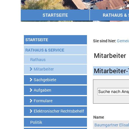
STARTSEITE
RATHAUS & 
STARTSEITE
Sie sind hier:
Gemei
RATHAUS & SERVICE
Mitarbeiter
Rathaus
Mitarbeiter
Mitarbeiter-
Sachgebiete
Aufgaben
Formulare
Elektronischer Rechtsbehelf
Name
Politik
Baumgartner Elisa