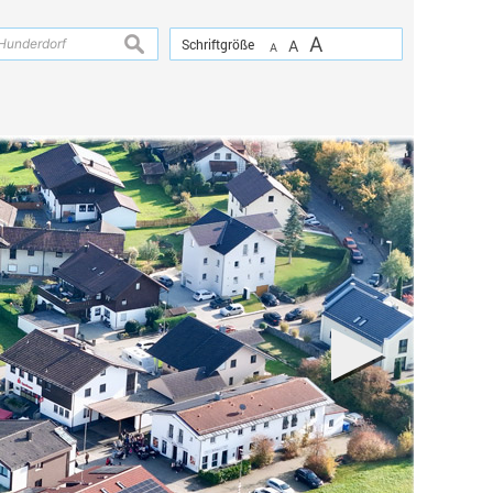
A
suchen
Schriftgröße
A
A