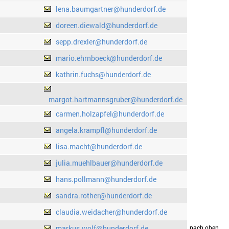
lena.baumgartner@hunderdorf.de
doreen.diewald@hunderdorf.de
sepp.drexler@hunderdorf.de
mario.ehrnboeck@hunderdorf.de
kathrin.fuchs@hunderdorf.de
margot.hartmannsgruber@hunderdorf.de
carmen.holzapfel@hunderdorf.de
angela.krampfl@hunderdorf.de
lisa.macht@hunderdorf.de
julia.muehlbauer@hunderdorf.de
hans.pollmann@hunderdorf.de
sandra.rother@hunderdorf.de
claudia.weidacher@hunderdorf.de
markus.wolf@hunderdorf.de
drucken
nach oben