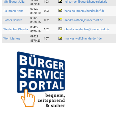
Mühlbauer Julia
103
julia.muehlbauer@hunderdorf.de
8570-31
09422
Pollmann Hans
003
hans.pollmann@hunderdorf.de
8570-10
09422
Rother Sandra
002
sandra.rother@hunderdorf.de
8570-16
09422
Weidacher Claudia
102
claudia.weidacher@hunderdorf.de
8570-19
09422
Wolf Markus
107
markus.wolf@hunderdorf.de
8570-23