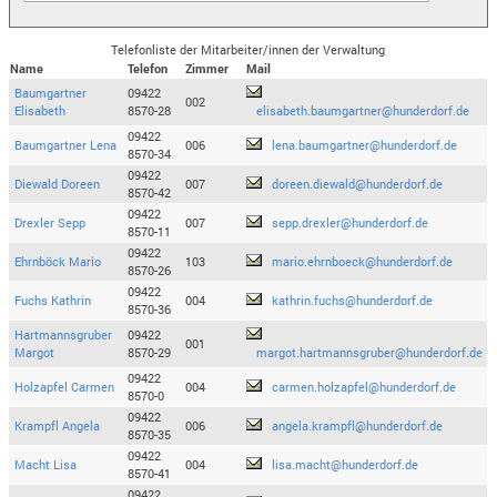
Telefonliste der Mitarbeiter/innen der Verwaltung
Name
Telefon
Zimmer
Mail
Baumgartner
09422
002
Elisabeth
8570-28
elisabeth.baumgartner@hunderdorf.de
09422
Baumgartner Lena
006
lena.baumgartner@hunderdorf.de
8570-34
09422
Diewald Doreen
007
doreen.diewald@hunderdorf.de
8570-42
09422
Drexler Sepp
007
sepp.drexler@hunderdorf.de
8570-11
09422
Ehrnböck Mario
103
mario.ehrnboeck@hunderdorf.de
8570-26
09422
Fuchs Kathrin
004
kathrin.fuchs@hunderdorf.de
8570-36
Hartmannsgruber
09422
001
Margot
8570-29
margot.hartmannsgruber@hunderdorf.de
09422
Holzapfel Carmen
004
carmen.holzapfel@hunderdorf.de
8570-0
09422
Krampfl Angela
006
angela.krampfl@hunderdorf.de
8570-35
09422
Macht Lisa
004
lisa.macht@hunderdorf.de
8570-41
09422