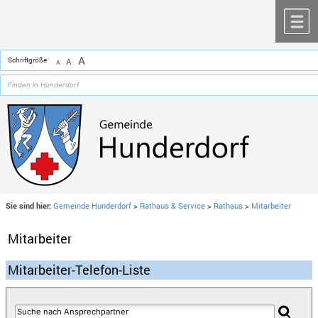
Zum Inhalt
,
zur Navigation
oder
zur Startseite
springen.
chließen
M
A
Schriftgröße
A
A
Sie sind hier:
Gemeinde Hunderdorf
>
Rathaus & Service
>
Rathaus
>
Mitarbeiter
Mitarbeiter
Mitarbeiter-Telefon-Liste