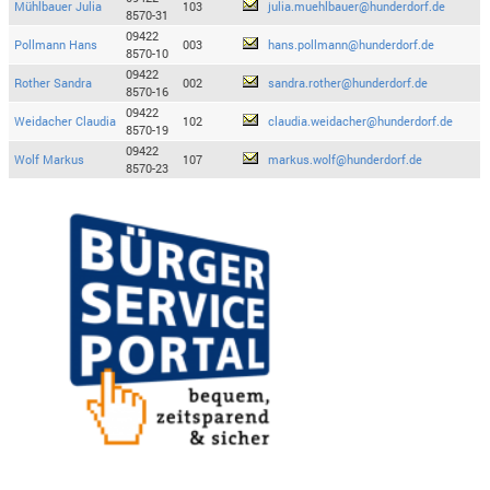
Mühlbauer Julia
103
julia.muehlbauer@hunderdorf.de
8570-31
09422
Pollmann Hans
003
hans.pollmann@hunderdorf.de
8570-10
09422
Rother Sandra
002
sandra.rother@hunderdorf.de
8570-16
09422
Weidacher Claudia
102
claudia.weidacher@hunderdorf.de
8570-19
09422
Wolf Markus
107
markus.wolf@hunderdorf.de
8570-23