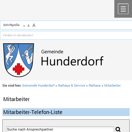
Zum Inhalt
,
zur Navigation
oder
zur Startseite
springen.
chließen
M
A
Schriftgröße
A
A
Sie sind hier:
Gemeinde Hunderdorf
>
Rathaus & Service
>
Rathaus
>
Mitarbeiter
Mitarbeiter
Mitarbeiter-Telefon-Liste