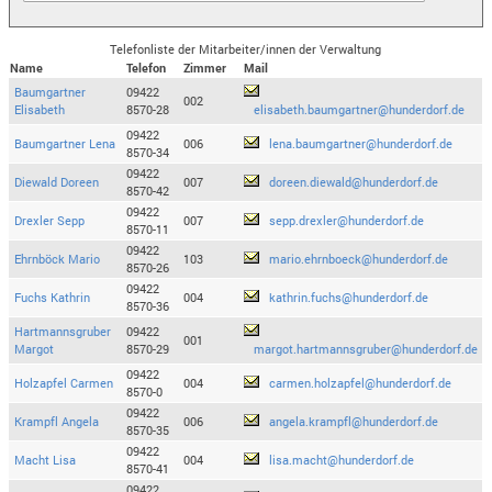
Telefonliste der Mitarbeiter/innen der Verwaltung
Name
Telefon
Zimmer
Mail
Baumgartner
09422
002
Elisabeth
8570-28
elisabeth.baumgartner@hunderdorf.de
09422
Baumgartner Lena
006
lena.baumgartner@hunderdorf.de
8570-34
09422
Diewald Doreen
007
doreen.diewald@hunderdorf.de
8570-42
09422
Drexler Sepp
007
sepp.drexler@hunderdorf.de
8570-11
09422
Ehrnböck Mario
103
mario.ehrnboeck@hunderdorf.de
8570-26
09422
Fuchs Kathrin
004
kathrin.fuchs@hunderdorf.de
8570-36
Hartmannsgruber
09422
001
Margot
8570-29
margot.hartmannsgruber@hunderdorf.de
09422
Holzapfel Carmen
004
carmen.holzapfel@hunderdorf.de
8570-0
09422
Krampfl Angela
006
angela.krampfl@hunderdorf.de
8570-35
09422
Macht Lisa
004
lisa.macht@hunderdorf.de
8570-41
09422