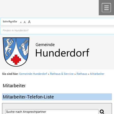
Zum Inhalt
,
zur Navigation
oder
zur Startseite
springen.
chließen
M
A
Schriftgröße
A
A
Sie sind hier:
Gemeinde Hunderdorf
>
Rathaus & Service
>
Rathaus
>
Mitarbeiter
Mitarbeiter
Mitarbeiter-Telefon-Liste