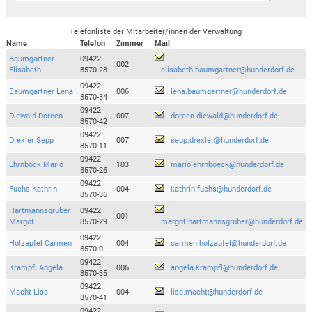
Telefonliste der Mitarbeiter/innen der Verwaltung
Name
Telefon
Zimmer
Mail
Baumgartner
09422
002
Elisabeth
8570-28
elisabeth.baumgartner@hunderdorf.de
09422
Baumgartner Lena
006
lena.baumgartner@hunderdorf.de
8570-34
09422
Diewald Doreen
007
doreen.diewald@hunderdorf.de
8570-42
09422
Drexler Sepp
007
sepp.drexler@hunderdorf.de
8570-11
09422
Ehrnböck Mario
103
mario.ehrnboeck@hunderdorf.de
8570-26
09422
Fuchs Kathrin
004
kathrin.fuchs@hunderdorf.de
8570-36
Hartmannsgruber
09422
001
Margot
8570-29
margot.hartmannsgruber@hunderdorf.de
09422
Holzapfel Carmen
004
carmen.holzapfel@hunderdorf.de
8570-0
09422
Krampfl Angela
006
angela.krampfl@hunderdorf.de
8570-35
09422
Macht Lisa
004
lisa.macht@hunderdorf.de
8570-41
09422