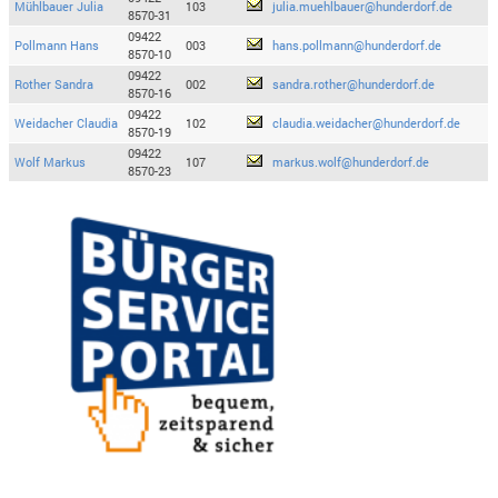
Mühlbauer Julia
103
julia.muehlbauer@hunderdorf.de
8570-31
09422
Pollmann Hans
003
hans.pollmann@hunderdorf.de
8570-10
09422
Rother Sandra
002
sandra.rother@hunderdorf.de
8570-16
09422
Weidacher Claudia
102
claudia.weidacher@hunderdorf.de
8570-19
09422
Wolf Markus
107
markus.wolf@hunderdorf.de
8570-23