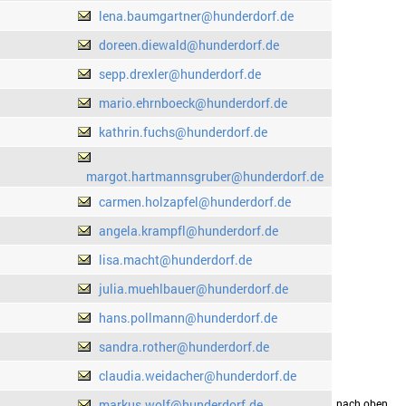
lena.baumgartner@hunderdorf.de
doreen.diewald@hunderdorf.de
sepp.drexler@hunderdorf.de
mario.ehrnboeck@hunderdorf.de
kathrin.fuchs@hunderdorf.de
margot.hartmannsgruber@hunderdorf.de
carmen.holzapfel@hunderdorf.de
angela.krampfl@hunderdorf.de
lisa.macht@hunderdorf.de
julia.muehlbauer@hunderdorf.de
hans.pollmann@hunderdorf.de
sandra.rother@hunderdorf.de
claudia.weidacher@hunderdorf.de
markus.wolf@hunderdorf.de
drucken
nach oben