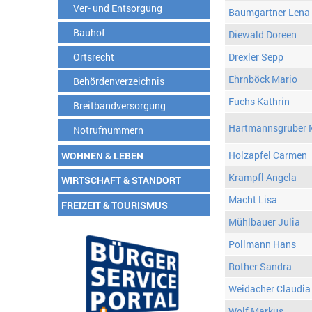
Ver- und Entsorgung
Baumgartner Lena
Bauhof
Diewald Doreen
Ortsrecht
Drexler Sepp
Ehrnböck Mario
Behördenverzeichnis
Fuchs Kathrin
Breitbandversorgung
Hartmannsgruber 
Notrufnummern
Holzapfel Carmen
WOHNEN & LEBEN
Krampfl Angela
WIRTSCHAFT & STANDORT
Macht Lisa
FREIZEIT & TOURISMUS
Mühlbauer Julia
Pollmann Hans
Rother Sandra
Weidacher Claudia
Wolf Markus