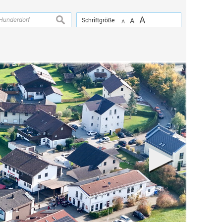
A
suchen
Schriftgröße
A
A