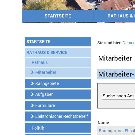
STARTSEITE
RATHAUS & 
STARTSEITE
Sie sind hier:
Gemei
RATHAUS & SERVICE
Mitarbeiter
Rathaus
Mitarbeiter
Mitarbeiter-
Sachgebiete
Aufgaben
Formulare
Elektronischer Rechtsbehelf
Name
Politik
Baumgartner Elisa