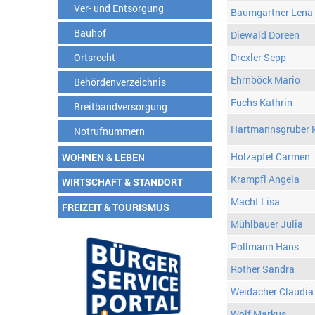
Ver- und Entsorgung
Baumgartner Lena
Bauhof
Diewald Doreen
Ortsrecht
Drexler Sepp
Ehrnböck Mario
Behördenverzeichnis
Fuchs Kathrin
Breitbandversorgung
Hartmannsgruber 
Notrufnummern
Holzapfel Carmen
WOHNEN & LEBEN
Krampfl Angela
WIRTSCHAFT & STANDORT
Macht Lisa
FREIZEIT & TOURISMUS
Mühlbauer Julia
Pollmann Hans
Rother Sandra
Weidacher Claudia
Wolf Markus