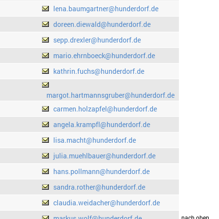
lena.baumgartner@hunderdorf.de
doreen.diewald@hunderdorf.de
sepp.drexler@hunderdorf.de
mario.ehrnboeck@hunderdorf.de
kathrin.fuchs@hunderdorf.de
margot.hartmannsgruber@hunderdorf.de
carmen.holzapfel@hunderdorf.de
angela.krampfl@hunderdorf.de
lisa.macht@hunderdorf.de
julia.muehlbauer@hunderdorf.de
hans.pollmann@hunderdorf.de
sandra.rother@hunderdorf.de
claudia.weidacher@hunderdorf.de
markus.wolf@hunderdorf.de
drucken
nach oben