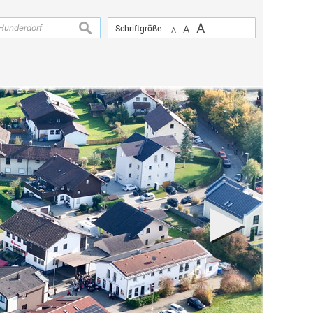
A
suchen
Schriftgröße
A
A