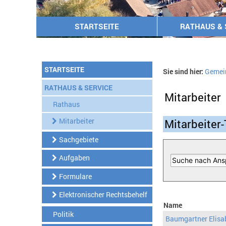
STARTSEITE
RATHAUS & 
STARTSEITE
Sie sind hier:
Gemei
RATHAUS & SERVICE
Mitarbeiter
Rathaus
Mitarbeiter
Mitarbeiter-
Sachgebiete
Aufgaben
Formulare
Elektronischer Rechtsbehelf
Name
Politik
Baumgartner Elisa