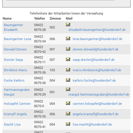
Telefonliste der Mitarbeiter/innen der Verwaltung
Name
Telefon
Zimmer
Mail
Baumgartner
09422
002
Elisabeth
8570-28
elisabeth.baumgartner@hunderdorf.de
09422
Baumgartner Lena
006
lena.baumgartner@hunderdorf.de
8570-34
09422
Diewald Doreen
007
doreen.diewald@hunderdorf.de
8570-42
09422
Drexler Sepp
007
sepp.drexler@hunderdorf.de
8570-11
09422
Ehrnböck Mario
103
mario.ehrnboeck@hunderdorf.de
8570-26
09422
Fuchs Kathrin
004
kathrin.fuchs@hunderdorf.de
8570-36
Hartmannsgruber
09422
001
Margot
8570-29
margot.hartmannsgruber@hunderdorf.de
09422
Holzapfel Carmen
004
carmen.holzapfel@hunderdorf.de
8570-0
09422
Krampfl Angela
006
angela.krampfl@hunderdorf.de
8570-35
09422
Macht Lisa
004
lisa.macht@hunderdorf.de
8570-41
09422