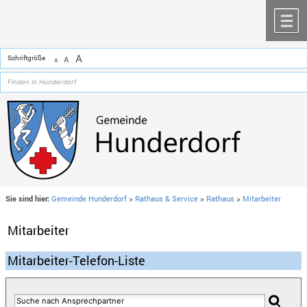
Zum Inhalt
,
zur Navigation
oder
zur Startseite
springen.
chließen
M
A
Schriftgröße
A
A
Sie sind hier:
Gemeinde Hunderdorf
>
Rathaus & Service
>
Rathaus
>
Mitarbeiter
Mitarbeiter
Mitarbeiter-Telefon-Liste