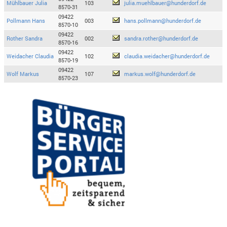
Mühlbauer Julia
103
julia.muehlbauer@hunderdorf.de
8570-31
09422
Pollmann Hans
003
hans.pollmann@hunderdorf.de
8570-10
09422
Rother Sandra
002
sandra.rother@hunderdorf.de
8570-16
09422
Weidacher Claudia
102
claudia.weidacher@hunderdorf.de
8570-19
09422
Wolf Markus
107
markus.wolf@hunderdorf.de
8570-23