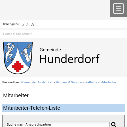
Zum Inhalt
,
zur Navigation
oder
zur Startseite
springen.
chließen
M
A
Schriftgröße
A
A
Sie sind hier:
Gemeinde Hunderdorf
>
Rathaus & Service
>
Rathaus
>
Mitarbeiter
Mitarbeiter
Mitarbeiter-Telefon-Liste