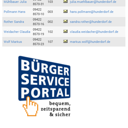
Mühlbauer Julia
103
julia.muehlbauer@hunderdorf.de
8570-31
09422
Pollmann Hans
003
hans.pollmann@hunderdorf.de
8570-10
09422
Rother Sandra
002
sandra.rother@hunderdorf.de
8570-16
09422
Weidacher Claudia
102
claudia.weidacher@hunderdorf.de
8570-19
09422
Wolf Markus
107
markus.wolf@hunderdorf.de
8570-23