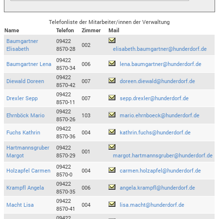
Telefonliste der Mitarbeiter/innen der Verwaltung
Name
Telefon
Zimmer
Mail
Baumgartner
09422
002
Elisabeth
8570-28
elisabeth.baumgartner@hunderdorf.de
09422
Baumgartner Lena
006
lena.baumgartner@hunderdorf.de
8570-34
09422
Diewald Doreen
007
doreen.diewald@hunderdorf.de
8570-42
09422
Drexler Sepp
007
sepp.drexler@hunderdorf.de
8570-11
09422
Ehrnböck Mario
103
mario.ehrnboeck@hunderdorf.de
8570-26
09422
Fuchs Kathrin
004
kathrin.fuchs@hunderdorf.de
8570-36
Hartmannsgruber
09422
001
Margot
8570-29
margot.hartmannsgruber@hunderdorf.de
09422
Holzapfel Carmen
004
carmen.holzapfel@hunderdorf.de
8570-0
09422
Krampfl Angela
006
angela.krampfl@hunderdorf.de
8570-35
09422
Macht Lisa
004
lisa.macht@hunderdorf.de
8570-41
09422