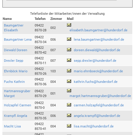
Telefonliste der Mitarbeiter/innen der Verwaltung
Name
Telefon
Zimmer
Mail
Baumgartner
09422
002
Elisabeth
8570-28
elisabeth.baumgartner@hunderdorf.de
09422
Baumgartner Lena
006
lena.baumgartner@hunderdorf.de
8570-34
09422
Diewald Doreen
007
doreen.diewald@hunderdorf.de
8570-42
09422
Drexler Sepp
007
sepp.drexler@hunderdorf.de
8570-11
09422
Ehrnböck Mario
103
mario.ehrnboeck@hunderdorf.de
8570-26
09422
Fuchs Kathrin
004
kathrin.fuchs@hunderdorf.de
8570-36
Hartmannsgruber
09422
001
Margot
8570-29
margot.hartmannsgruber@hunderdorf.de
09422
Holzapfel Carmen
004
carmen.holzapfel@hunderdorf.de
8570-0
09422
Krampfl Angela
006
angela.krampfl@hunderdorf.de
8570-35
09422
Macht Lisa
004
lisa.macht@hunderdorf.de
8570-41
09422