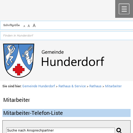
Zum Inhalt
,
zur Navigation
oder
zur Startseite
springen.
chließen
M
A
Schriftgröße
A
A
Sie sind hier:
Gemeinde Hunderdorf
>
Rathaus & Service
>
Rathaus
>
Mitarbeiter
Mitarbeiter
Mitarbeiter-Telefon-Liste