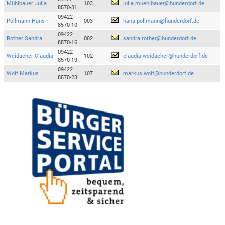
Mühlbauer Julia
103
julia.muehlbauer@hunderdorf.de
8570-31
09422
Pollmann Hans
003
hans.pollmann@hunderdorf.de
8570-10
09422
Rother Sandra
002
sandra.rother@hunderdorf.de
8570-16
09422
Weidacher Claudia
102
claudia.weidacher@hunderdorf.de
8570-19
09422
Wolf Markus
107
markus.wolf@hunderdorf.de
8570-23