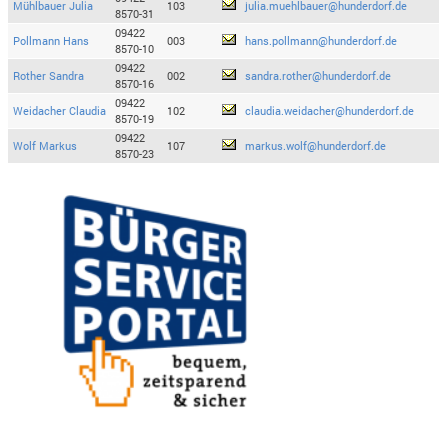
Mühlbauer Julia
103
julia.muehlbauer@hunderdorf.de
8570-31
09422
Pollmann Hans
003
hans.pollmann@hunderdorf.de
8570-10
09422
Rother Sandra
002
sandra.rother@hunderdorf.de
8570-16
09422
Weidacher Claudia
102
claudia.weidacher@hunderdorf.de
8570-19
09422
Wolf Markus
107
markus.wolf@hunderdorf.de
8570-23