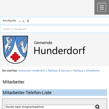
Zum Inhalt
,
zur Navigation
oder
zur Startseite
springen.
chließen
M
A
Schriftgröße
A
A
Sie sind hier:
Gemeinde Hunderdorf
>
Rathaus & Service
>
Rathaus
>
Mitarbeiter
Mitarbeiter
Mitarbeiter-Telefon-Liste