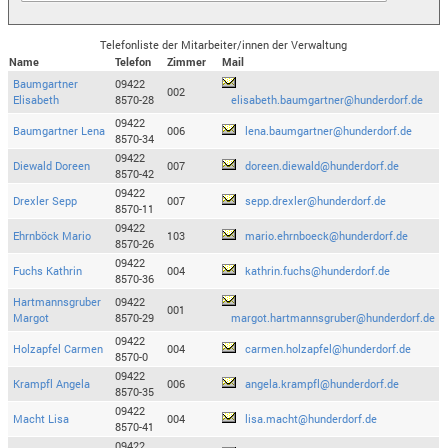
Telefonliste der Mitarbeiter/innen der Verwaltung
Name
Telefon
Zimmer
Mail
Baumgartner
09422
002
Elisabeth
8570-28
elisabeth.baumgartner@hunderdorf.de
09422
Baumgartner Lena
006
lena.baumgartner@hunderdorf.de
8570-34
09422
Diewald Doreen
007
doreen.diewald@hunderdorf.de
8570-42
09422
Drexler Sepp
007
sepp.drexler@hunderdorf.de
8570-11
09422
Ehrnböck Mario
103
mario.ehrnboeck@hunderdorf.de
8570-26
09422
Fuchs Kathrin
004
kathrin.fuchs@hunderdorf.de
8570-36
Hartmannsgruber
09422
001
Margot
8570-29
margot.hartmannsgruber@hunderdorf.de
09422
Holzapfel Carmen
004
carmen.holzapfel@hunderdorf.de
8570-0
09422
Krampfl Angela
006
angela.krampfl@hunderdorf.de
8570-35
09422
Macht Lisa
004
lisa.macht@hunderdorf.de
8570-41
09422