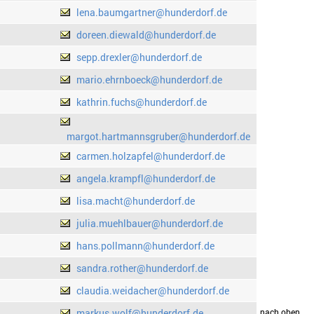
lena.baumgartner@hunderdorf.de
doreen.diewald@hunderdorf.de
sepp.drexler@hunderdorf.de
mario.ehrnboeck@hunderdorf.de
kathrin.fuchs@hunderdorf.de
margot.hartmannsgruber@hunderdorf.de
carmen.holzapfel@hunderdorf.de
angela.krampfl@hunderdorf.de
lisa.macht@hunderdorf.de
julia.muehlbauer@hunderdorf.de
hans.pollmann@hunderdorf.de
sandra.rother@hunderdorf.de
claudia.weidacher@hunderdorf.de
markus.wolf@hunderdorf.de
drucken
nach oben