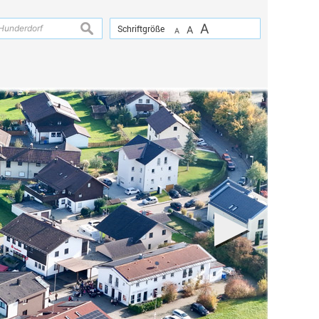
A
suchen
Schriftgröße
A
A