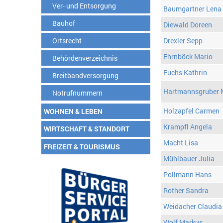
Ver- und Entsorgung
Baumgartner Lena
Bauhof
Diewald Doreen
Ortsrecht
Drexler Sepp
Ehrnböck Mario
Behördenverzeichnis
Fuchs Kathrin
Breitbandversorgung
Hartmannsgruber 
Notrufnummern
Holzapfel Carmen
WOHNEN & LEBEN
Krampfl Angela
WIRTSCHAFT & STANDORT
Macht Lisa
FREIZEIT & TOURISMUS
Mühlbauer Julia
Pollmann Hans
Rother Sandra
Weidacher Claudia
Wolf Markus