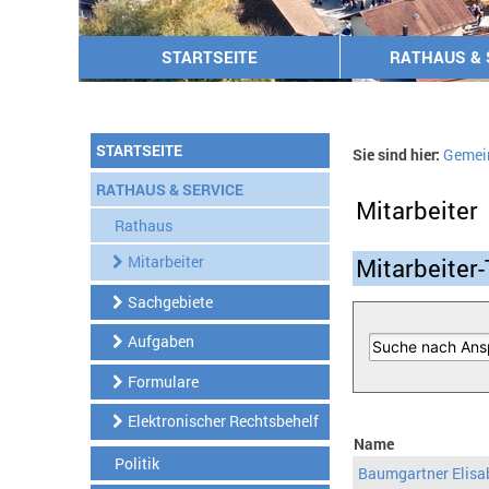
STARTSEITE
RATHAUS & 
STARTSEITE
Sie sind hier:
Gemei
RATHAUS & SERVICE
Mitarbeiter
Rathaus
Mitarbeiter
Mitarbeiter-
Sachgebiete
Aufgaben
Formulare
Elektronischer Rechtsbehelf
Name
Politik
Baumgartner Elisa