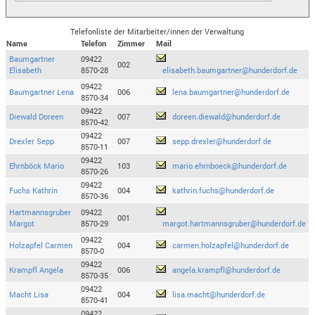
Telefonliste der Mitarbeiter/innen der Verwaltung
Name
Telefon
Zimmer
Mail
Baumgartner
09422
002
Elisabeth
8570-28
elisabeth.baumgartner@hunderdorf.de
09422
Baumgartner Lena
006
lena.baumgartner@hunderdorf.de
8570-34
09422
Diewald Doreen
007
doreen.diewald@hunderdorf.de
8570-42
09422
Drexler Sepp
007
sepp.drexler@hunderdorf.de
8570-11
09422
Ehrnböck Mario
103
mario.ehrnboeck@hunderdorf.de
8570-26
09422
Fuchs Kathrin
004
kathrin.fuchs@hunderdorf.de
8570-36
Hartmannsgruber
09422
001
Margot
8570-29
margot.hartmannsgruber@hunderdorf.de
09422
Holzapfel Carmen
004
carmen.holzapfel@hunderdorf.de
8570-0
09422
Krampfl Angela
006
angela.krampfl@hunderdorf.de
8570-35
09422
Macht Lisa
004
lisa.macht@hunderdorf.de
8570-41
09422