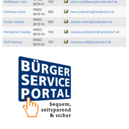
Mühlbauer Julia
103
julia.muehlbauer@hunderdorf.de
8570-31
09422
Pollmann Hans
003
hans.pollmann@hunderdorf.de
8570-10
09422
Rother Sandra
002
sandra.rother@hunderdorf.de
8570-16
09422
Weidacher Claudia
102
claudia.weidacher@hunderdorf.de
8570-19
09422
Wolf Markus
107
markus.wolf@hunderdorf.de
8570-23