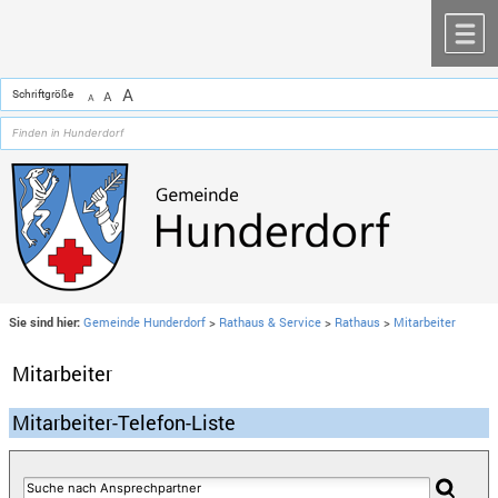
Zum Inhalt
,
zur Navigation
oder
zur Startseite
springen.
chließen
M
A
Schriftgröße
A
A
Sie sind hier:
Gemeinde Hunderdorf
>
Rathaus & Service
>
Rathaus
>
Mitarbeiter
Mitarbeiter
Mitarbeiter-Telefon-Liste