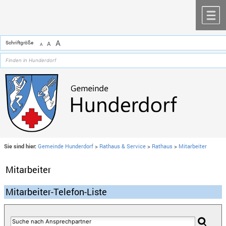
Zum Inhalt
,
zur Navigation
oder
zur Startseite
springen.
chließen
M
A
Schriftgröße
A
A
Sie sind hier:
Gemeinde Hunderdorf
>
Rathaus & Service
>
Rathaus
>
Mitarbeiter
Mitarbeiter
Mitarbeiter-Telefon-Liste