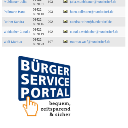
Mühlbauer Julia
103
julia.muehlbauer@hunderdorf.de
8570-31
09422
Pollmann Hans
003
hans.pollmann@hunderdorf.de
8570-10
09422
Rother Sandra
002
sandra.rother@hunderdorf.de
8570-16
09422
Weidacher Claudia
102
claudia.weidacher@hunderdorf.de
8570-19
09422
Wolf Markus
107
markus.wolf@hunderdorf.de
8570-23