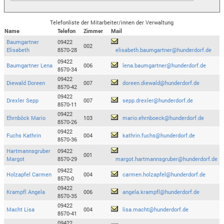
Telefonliste der Mitarbeiter/innen der Verwaltung
Name
Telefon
Zimmer
Mail
Baumgartner
09422
002
Elisabeth
8570-28
elisabeth.baumgartner@hunderdorf.de
09422
Baumgartner Lena
006
lena.baumgartner@hunderdorf.de
8570-34
09422
Diewald Doreen
007
doreen.diewald@hunderdorf.de
8570-42
09422
Drexler Sepp
007
sepp.drexler@hunderdorf.de
8570-11
09422
Ehrnböck Mario
103
mario.ehrnboeck@hunderdorf.de
8570-26
09422
Fuchs Kathrin
004
kathrin.fuchs@hunderdorf.de
8570-36
Hartmannsgruber
09422
001
Margot
8570-29
margot.hartmannsgruber@hunderdorf.de
09422
Holzapfel Carmen
004
carmen.holzapfel@hunderdorf.de
8570-0
09422
Krampfl Angela
006
angela.krampfl@hunderdorf.de
8570-35
09422
Macht Lisa
004
lisa.macht@hunderdorf.de
8570-41
09422