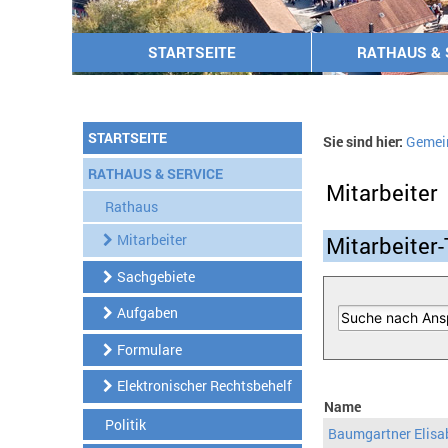
STARTSEITE
RATHAUS & 
STARTSEITE
Sie sind hier:
Gemei
RATHAUS & SERVICE
Mitarbeiter
Rathaus
Mitarbeiter
Mitarbeiter-
Sachgebiete
Aufgaben
Formulare
Elektronischer Rechtsbehelf
Name
Politik
Baumgartner Elisa