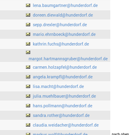
lena.baumgartner@hunderdorf.de
doreen.diewald@hunderdorf.de
sepp.drexler@hunderdorf.de
mario.ehrnboeck@hunderdorf.de
kathrin.fuchs@hunderdorf.de
margot.hartmannsgruber@hunderdorf.de
carmen.holzapfel@hunderdorf.de
angela.krampfl@hunderdorf.de
lisa.macht@hunderdorf.de
julia.muehlbauer@hunderdorf.de
hans.pollmann@hunderdorf.de
sandra.rother@hunderdorf.de
claudia.weidacher@hunderdorf.de
markus.wolf@hunderdorf.de
drucken
nach oben