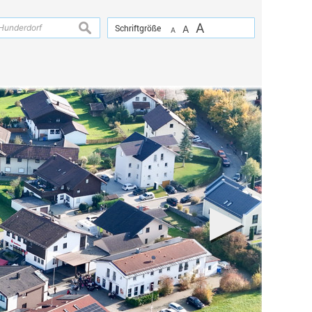
A
suchen
Schriftgröße
A
A