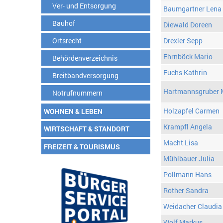
Ver- und Entsorgung
Baumgartner Lena
Bauhof
Diewald Doreen
Ortsrecht
Drexler Sepp
Ehrnböck Mario
Behördenverzeichnis
Fuchs Kathrin
Breitbandversorgung
Hartmannsgruber 
Notrufnummern
Holzapfel Carmen
WOHNEN & LEBEN
Krampfl Angela
WIRTSCHAFT & STANDORT
Macht Lisa
FREIZEIT & TOURISMUS
Mühlbauer Julia
Pollmann Hans
Rother Sandra
Weidacher Claudia
Wolf Markus