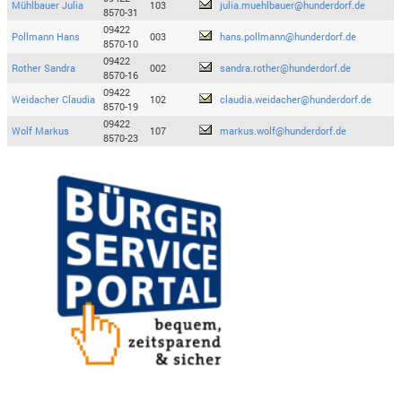
Mühlbauer Julia
103
julia.muehlbauer@hunderdorf.de
8570-31
09422
Pollmann Hans
003
hans.pollmann@hunderdorf.de
8570-10
09422
Rother Sandra
002
sandra.rother@hunderdorf.de
8570-16
09422
Weidacher Claudia
102
claudia.weidacher@hunderdorf.de
8570-19
09422
Wolf Markus
107
markus.wolf@hunderdorf.de
8570-23