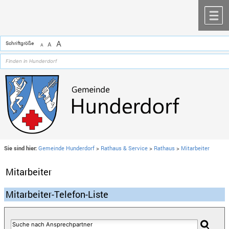
Zum Inhalt
,
zur Navigation
oder
zur Startseite
springen.
chließen
M
A
Schriftgröße
A
A
Sie sind hier:
Gemeinde Hunderdorf
>
Rathaus & Service
>
Rathaus
>
Mitarbeiter
Mitarbeiter
Mitarbeiter-Telefon-Liste