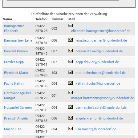
Telefonliste der Mitarbeiter/innen der Verwaltung
Name
Telefon
Zimmer
Mail
Baumgartner
09422
002
Elisabeth
8570-28
elisabeth.baumgartner@hunderdorf.de
09422
Baumgartner Lena
006
lena.baumgartner@hunderdorf.de
8570-34
09422
Diewald Doreen
007
doreen.diewald@hunderdorf.de
8570-42
09422
Drexler Sepp
007
sepp.drexler@hunderdorf.de
8570-11
09422
Ehrnböck Mario
103
mario.ehrnboeck@hunderdorf.de
8570-26
09422
Fuchs Kathrin
004
kathrin.fuchs@hunderdorf.de
8570-36
Hartmannsgruber
09422
001
Margot
8570-29
margot.hartmannsgruber@hunderdorf.de
09422
Holzapfel Carmen
004
carmen.holzapfel@hunderdorf.de
8570-0
09422
Krampfl Angela
006
angela.krampfl@hunderdorf.de
8570-35
09422
Macht Lisa
004
lisa.macht@hunderdorf.de
8570-41
09422