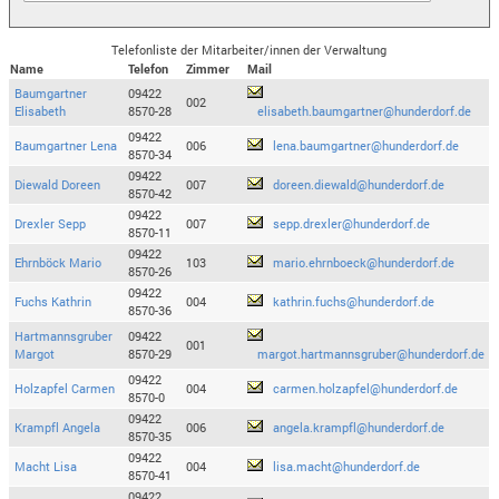
Telefonliste der Mitarbeiter/innen der Verwaltung
Name
Telefon
Zimmer
Mail
Baumgartner
09422
002
Elisabeth
8570-28
elisabeth.baumgartner@hunderdorf.de
09422
Baumgartner Lena
006
lena.baumgartner@hunderdorf.de
8570-34
09422
Diewald Doreen
007
doreen.diewald@hunderdorf.de
8570-42
09422
Drexler Sepp
007
sepp.drexler@hunderdorf.de
8570-11
09422
Ehrnböck Mario
103
mario.ehrnboeck@hunderdorf.de
8570-26
09422
Fuchs Kathrin
004
kathrin.fuchs@hunderdorf.de
8570-36
Hartmannsgruber
09422
001
Margot
8570-29
margot.hartmannsgruber@hunderdorf.de
09422
Holzapfel Carmen
004
carmen.holzapfel@hunderdorf.de
8570-0
09422
Krampfl Angela
006
angela.krampfl@hunderdorf.de
8570-35
09422
Macht Lisa
004
lisa.macht@hunderdorf.de
8570-41
09422