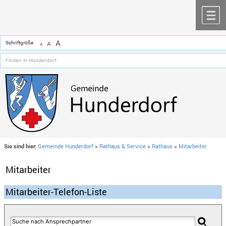
Zum Inhalt
,
zur Navigation
oder
zur Startseite
springen.
chließen
M
A
Schriftgröße
A
A
Sie sind hier:
Gemeinde Hunderdorf
>
Rathaus & Service
>
Rathaus
>
Mitarbeiter
Mitarbeiter
Mitarbeiter-Telefon-Liste