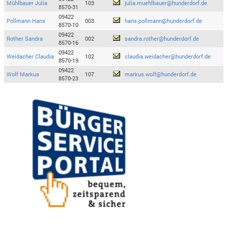
Mühlbauer Julia
103
julia.muehlbauer@hunderdorf.de
8570-31
09422
Pollmann Hans
003
hans.pollmann@hunderdorf.de
8570-10
09422
Rother Sandra
002
sandra.rother@hunderdorf.de
8570-16
09422
Weidacher Claudia
102
claudia.weidacher@hunderdorf.de
8570-19
09422
Wolf Markus
107
markus.wolf@hunderdorf.de
8570-23